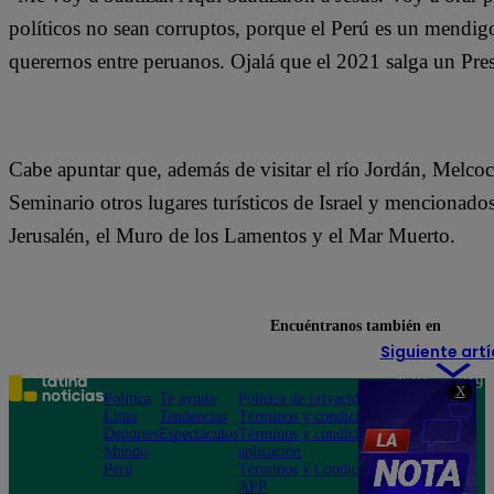
políticos no sean corruptos, porque el Perú es un mendi
querernos entre peruanos. Ojalá que el 2021 salga un Pre
Cabe apuntar que, además de visitar el río Jordán, Melcoc
Seminario otros lugares turísticos de Israel y mencionado
Jerusalén, el Muro de los Lamentos y el Mar Muerto.
Encuéntranos también en
Siguiente artí
Teléfono: 219
X
Política
Te ayudo
Política de privacidad
1000
Lima
Tendencias
Términos y condiciones
Av. San
Deportes
Espectáculos
Términos y condiciones
Felipe 968
Mundo
aplicación
Jesús María
Perú
Términos y Condiciones
APP