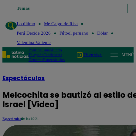
Lo último
Temas
Me Caigo de Risa
Perú Decide 2026
Fútbol perua
Lo último
Me Caigo de Risa
Perú Decide 2026
Fútbol peruano
Dólar
Valentina Valiente
Política
Lima
Mundo
Te ayudo
Tendencias
TV en vivo
MENÚ
Deportes
Espectáculos
Espectáculos
Melcochita se bautizó al estilo d
Israel [Video]
Espectáculos
a las 19:21