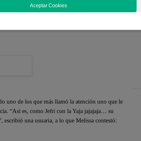
tagram en la que se mostró muy alegre, escribiendo
Aceptar Cookies
ba a suceder. La ‘Blanca de Chucuito’ escribió
ación, luciéndose muy sonriente y generando una
ndo uno de los que más llamó la atención uno que le
cia. “Así es, como Jefri con la Yaja jajajaja… su
 escribió una usuaria, a lo que Melissa contestó: