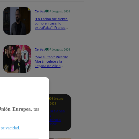
a los viernes
Yo Soy
07 de agosto 2026
"En Latina me siento
como en casa, lo
extrañaba": Franco
Cabrera emocionado
por estreno de Yo Soy
2026
Yo Soy
07 de agosto 2026
"Soy su fan": Ricardo
Morán celebra la
llegada de Alicia
Mercado a Yo Soy
2026
tacados
Te
26 de mayo
ayudo
2025
Unión Europea
, tus
Revisa si tienes
deudas
consultando
con tu DNI:
.
 privacidad
aquí los
detalles