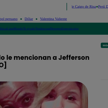
Lo último
Me Caigo de Risa
Perú D
bol peruano
Dólar
Valentina Valiente
lítica
Lima
Mundo
Te ayudo
Tendencias
Deportes
Espectáculos
Más
do le mencionan a Jefferson
TO]