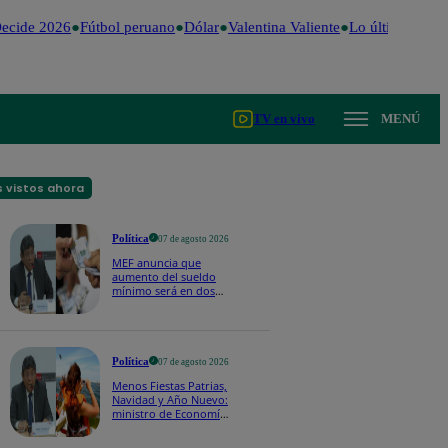
ecide 2026
Fútbol peruano
Dólar
Valentina Valiente
Lo último
Me Ca
TV en vivo
MENÚ
 vistos ahora
Política
07 de agosto 2026
MEF anuncia que
aumento del sueldo
mínimo será en dos
etapas: "El primero,
posiblemente, de S/
100 y el otro de S/ 70"
Política
07 de agosto 2026
Menos Fiestas Patrias,
Navidad y Año Nuevo:
ministro de Economía
anuncia que se
moverán los feriados