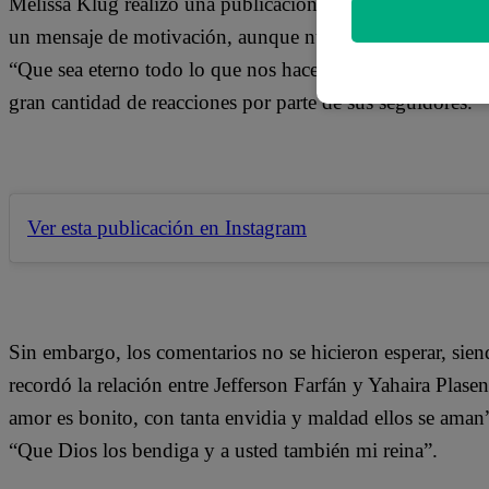
Melissa Klug realizó una publicación en su cuenta de Ins
un mensaje de motivación, aunque nunca imaginó lo que i
“Que sea eterno todo lo que nos hace bien” en su public
gran cantidad de reacciones por parte de sus seguidores.
Ver esta publicación en Instagram
Sin embargo, los comentarios no se hicieron esperar, sie
recordó la relación entre Jefferson Farfán y Yahaira Plasen
amor es bonito, con tanta envidia y maldad ellos se aman”,
“Que Dios los bendiga y a usted también mi reina”.