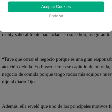
19 de noviembre 2019
Aceptar Cookies
Rechazar
Muchos quedaron sorprendidos al enterarse que el restaura
haciendo que se generen muchos rumores que señalan que 
reality salió al frente para aclarar lo sucedido, asegurando
“Tuve que cerrar el negocio porque es una gran responsabi
atención debida. Yo busco cerrar ese capítulo de mi vida
negocio de comida porque tengo rodos mis equipos nuevo
dijo al diario Ojo.
Además, ella reveló que uno de los principales motivos 