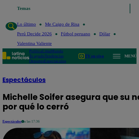
go de Risa
Temas
Perú Decide 2026
Fútbol peruano
Dólar
Valentina Valient
Lo último
Me Caigo de Risa
Perú Decide 2026
Fútbol peruano
Dólar
Valentina Valiente
Política
Lima
Mundo
Te ayudo
Tendencias
TV en vivo
MENÚ
Deportes
Espectáculos
Espectáculos
Michelle Soifer asegura que su 
por qué lo cerró
Espectáculos
a las 17:36