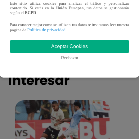
Este sitio utiliza cookies para analizar el tráfico y personalizar
Alicia Retto celebra su cumpleaños con
Salen
contenido. Si estás en la
Unión Europea
, tus datos se gestionarán
según el
RGPD
.
emotiva sorpresa en vivo y conmueve con
ataqu
mensaje personal
paraí
Para conocer mejor como se utilizan tus datos te invitamos leer nuestra
Política de privacidad
pagina de
.
Aceptar Cookies
También te puede
Rechazar
interesar