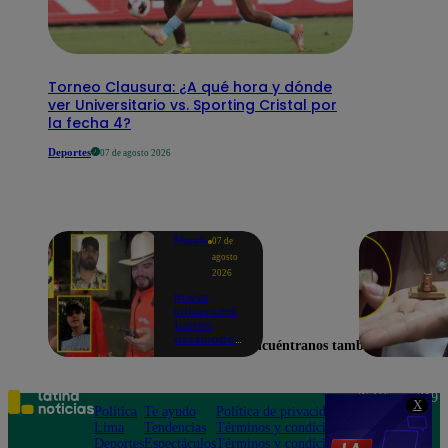
Torneo Clausura: ¿A qué hora y dónde
ver Universitario vs. Sporting Cristal por
la fecha 4?
Deportes
07 de agosto 2026
Mundo
07 de
agosto
2026
Nueve
influencers
fueron
asesinados
Encuéntranos también en
por la
guerra
interna en
el Cártel de
Teléfono: 219
X
Sinaloa
Política
Te ayudo
Política de privacidad
1000
Lima
Tendencias
Términos y condiciones
Av. San
Deportes
Espectáculos
Términos y condiciones
Felipe 968