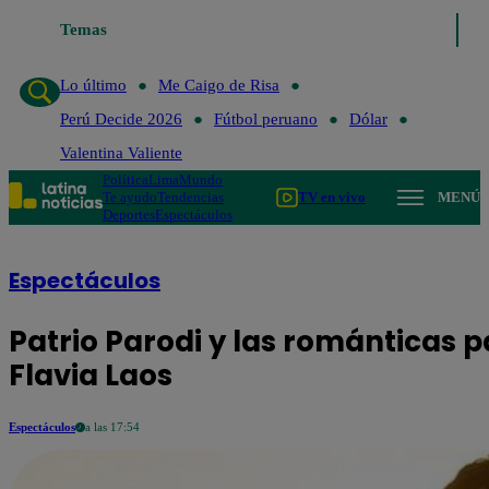
Temas
Lo último
Me Caigo de Risa
Perú Decide 2026
Fútbol peru
Lo último
Me Caigo de Risa
Perú Decide 2026
Fútbol peruano
Dólar
Valentina Valiente
Política
Lima
Mundo
Te ayudo
Tendencias
TV en vivo
MENÚ
Deportes
Espectáculos
Espectáculos
Patrio Parodi y las románticas p
Flavia Laos
Espectáculos
a las 17:54