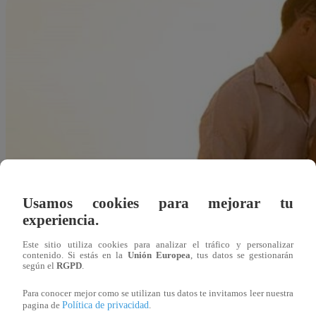
Usamos cookies para mejorar tu
experiencia.
Este sitio utiliza cookies para analizar el tráfico y personalizar
contenido. Si estás en la
Unión Europea
, tus datos se gestionarán
según el
RGPD
.
Para conocer mejor como se utilizan tus datos te invitamos leer nuestra
Política de privacidad
pagina de
.
Redacción Latina