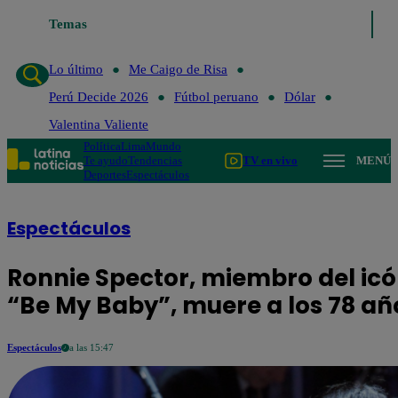
Temas
Lo último
Me Caigo de Risa
Per
Lo último
Me Caigo de Risa
Perú Decide 2026
Fútbol peruano
Dólar
Valentina Valiente
Política
Lima
Mundo
Te ayudo
Tendencias
TV en vivo
MENÚ
Deportes
Espectáculos
Espectáculos
Ronnie Spector, miembro del ic
“Be My Baby”, muere a los 78 añ
Espectáculos
a las 15:47