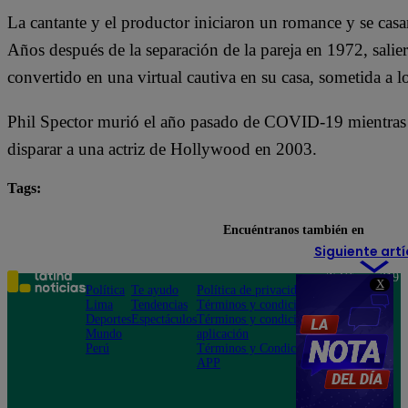
La cantante y el productor iniciaron un romance y se casa
Años después de la separación de la pareja en 1972, salier
convertido en una virtual cautiva en su casa, sometida a 
Phil Spector murió el año pasado de COVID-19 mientras 
disparar a una actriz de Hollywood en 2003.
Tags:
Spector
Encuéntranos también en
Siguiente artí
Teléfono: 219
X
Política
Te ayudo
Política de privacidad
1000
Lima
Tendencias
Términos y condiciones
Av. San
Deportes
Espectáculos
Términos y condiciones
Felipe 968
Mundo
aplicación
Jesús María
Perú
Términos y Condiciones
APP