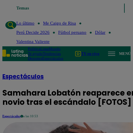
Temas
Lo último
Me Caigo de Risa
Perú 
Lo último
Me Caigo de Risa
Perú Decide 2026
Fútbol peruano
Dólar
Valentina Valiente
Política
Lima
Mundo
Te ayudo
Tendencias
TV en vivo
MENÚ
Deportes
Espectáculos
Espectáculos
Samahara Lobatón reaparece en
novio tras el escándalo [FOTOS]
Espectáculos
a las 10:53