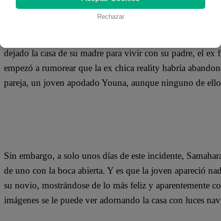
02 de diciembre 2019
Rechazar
A raíz del escándalo que significó la pelea con Melissa 
dejado la casa de su madre para vivir con su padre, el ex
empezó a rumorear que la ex chica reality habría abandona
pareja, un joven apodado Youna, aunque ninguno de ellos 
Sin embargo, a solo unos días de este incidente, Samahara
de uno con la boca abierta. Y es que la joven apareció n
su novio, mostrándose de lo más feliz y aparentemente c
imágenes se le puede ver adornando la casa con luces nav