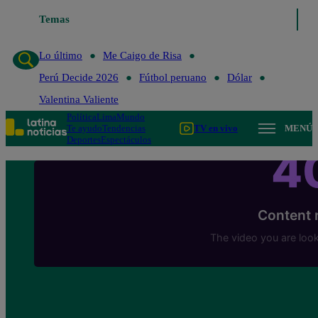
Temas
Lo último
Me Caigo de Risa
Lo último
Me Caigo de Risa
Perú Decide 2026
Fútbol peruano
Dólar
Valentina Valiente
Política
Lima
Mundo
Te ayudo
Tendencias
TV en vivo
MENÚ
Deportes
Espectáculos