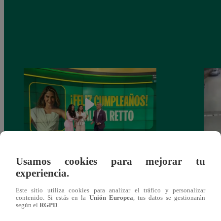
Usamos cookies para mejorar tu
Alicia Retto celebra su cumpleaños con
Salen
experiencia.
emotiva sorpresa en vivo y conmueve con
ataqu
mensaje personal
paraí
Este sitio utiliza cookies para analizar el tráfico y personalizar
contenido. Si estás en la
Unión Europea
, tus datos se gestionarán
según el
RGPD
.