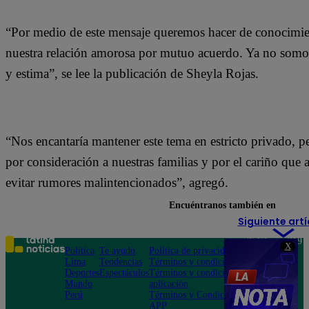
“Por medio de este mensaje queremos hacer de conocimie
nuestra relación amorosa por mutuo acuerdo. Ya no somo
y estima”, se lee la publicación de Sheyla Rojas.
“Nos encantaría mantener este tema en estricto privado, p
por consideración a nuestras familias y por el cariño que
evitar rumores malintencionados”, agregó.
Encuéntranos también en
Siguiente artí
Teléfono: 219
X
Política
Te ayudo
Política de privacidad
1000
Lima
Tendencias
Términos y condiciones
Av. San
Deportes
Espectáculos
Términos y condiciones
Felipe 968
Mundo
aplicación
Jesús María
Perú
Términos y Condiciones
APP