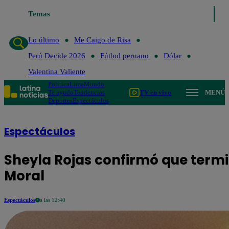
Temas
Lo último
Me Caigo de Risa
Perú Decide 2026
Fútb
Lo último
Me Caigo de Risa
Perú Decide 2026
Fútbol peruano
Dólar
Valentina Valiente
Política
Lima
Mundo
Te ayudo
Tendencias
TV en vivo
MENÚ
Deportes
Espectáculos
Espectáculos
Sheyla Rojas confirmó que termi
Moral
Espectáculos
a las 12:40