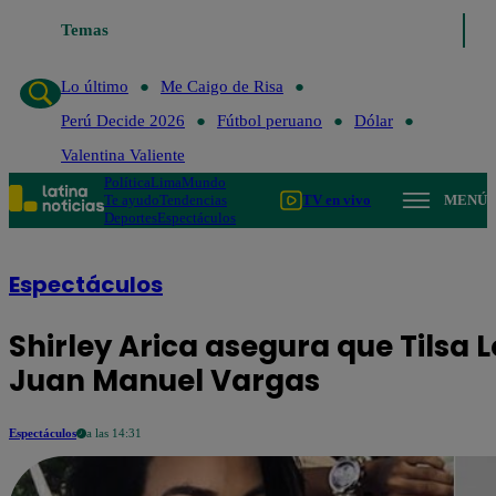
Temas
Lo último
Me Caigo de Risa
Perú 
Lo último
Me Caigo de Risa
Perú Decide 2026
Fútbol peruano
Dólar
Valentina Valiente
Política
Lima
Mundo
Te ayudo
Tendencias
TV en vivo
MENÚ
Deportes
Espectáculos
Espectáculos
Shirley Arica asegura que Tilsa
Juan Manuel Vargas
Espectáculos
a las 14:31