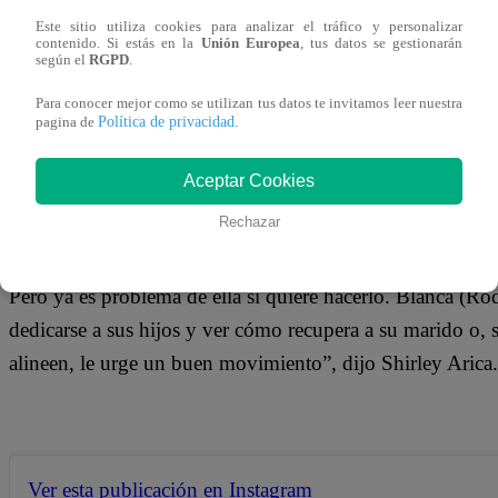
19 de agosto 2019
Este sitio utiliza cookies para analizar el tráfico y personalizar
contenido. Si estás en la
Unión Europea
, tus datos se gestionarán
según el
RGPD
.
Shirley Arica no perdió la oportunidad de destruir a Tils
Para conocer mejor como se utilizan tus datos te invitamos leer nuestra
polémica modelo aseguró que la exconductora come graci
Política de privacidad
pagina de
.
Vargas.
Aceptar Cookies
Rechazar
“Tilsa siempre comenta de él, nunca se va a cansar. Es un 
Pero ya es problema de ella si quiere hacerlo. Blanca (Rod
dedicarse a sus hijos y ver cómo recupera a su marido o, si
alineen, le urge un buen movimiento”, dijo Shirley Arica.
Ver esta publicación en Instagram