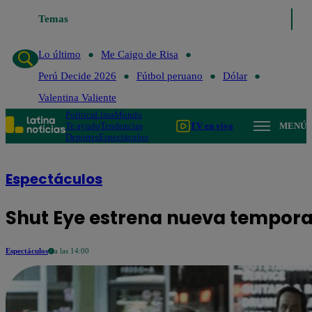
Temas
Lo último
Me Caigo de Risa
Per
Lo último
Me Caigo de Risa
Perú Decide 2026
Fútbol peruano
Dólar
Valentina Valiente
Política
Lima
Mundo
Te ayudo
Tendencias
TV en vivo
MENÚ
Deportes
Espectáculos
Espectáculos
Shut Eye estrena nueva temporad
Espectáculos
a las 14:00