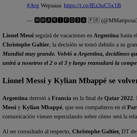
#Arg
Wepaaaa.
https://t.co/IEz3uC5x1B
— 🅼🅼🅰🆁🅸🅿🅾🆂🅰 🇵🇷 (@MMariposa
Lionel Messi
seguirá de vacaciones en
Argentina
hasta e
Christophe Galtier
, la decisión se tomó debido a su gran
Mundial muy grande. Volvió a Argentina, decidimos que 
unirá a nosotros el 2 o el 3 y luego reanudará la compe
Lionel Messi y Kylian Mbappé se volve
Argentina
derrotó a
Francia
en la final de
Qatar 2022
.
Messi
y
Kylian Mbappé
, que son compañeros en el
Parí
comunicación vienen especulando sobre cómo será la rel
Al ser consultado al respecto,
Christophe Galtier,
DT de