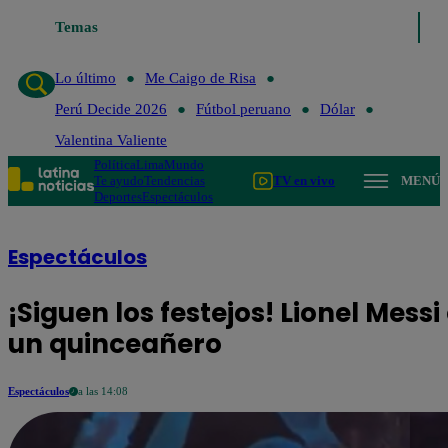
Lo último
Temas
Me Caigo de Risa
Perú Decide 2026
Fútbol peruan
Lo último
Me Caigo de Risa
Perú Decide 2026
Fútbol peruano
Dólar
Valentina Valiente
Política
Lima
Mundo
Te ayudo
Tendencias
TV en vivo
MENÚ
Deportes
Espectáculos
Espectáculos
¡Siguen los festejos! Lionel Mes
un quinceañero
Espectáculos
a las 14:08