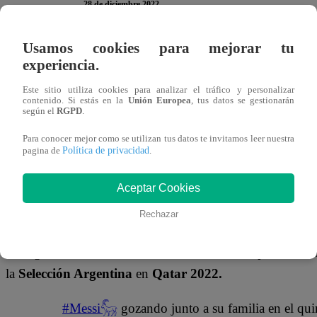
28 de diciembre 2022
Usamos cookies para mejorar tu
Continúan los festejos.
Lionel Messi
sigue en
Argentina
experiencia.
su natal
Rosario
. En esta ocasión ha sido captado en el 
Este sitio utiliza cookies para analizar el tráfico y personalizar
‘10’ argentino cantando
“Muchachos”
.
contenido. Si estás en la
Unión Europea
, tus datos se gestionarán
según el
RGPD
.
El futbolista acudió al evento acompañado de su esposa,
Para conocer mejor como se utilizan tus datos te invitamos leer nuestra
Política de privacidad
pagina de
.
casi no pudo ingresar porque fue interrumpido por un gr
estacionado, el jugador del
PSG
ingresó a la fiesta.
Aceptar Cookies
El cumpleaños era de su sobrina Mora, hija de su herma
Rechazar
Palmeras’
, famosos por
su presentación en la final de la
encargados de la música. A
Lionel Messi
se le pudo ver
la
Selección Argentina
en
Qatar 2022.
#Messi𓃵
gozando junto a su familia en el qui