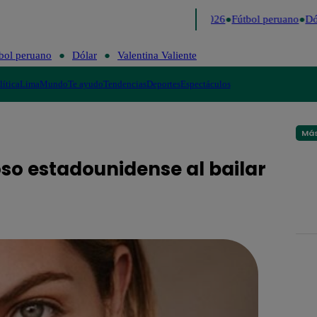
Lo último
Me Caigo de Risa
Perú Decide 2026
Fútbol peruano
Dól
bol peruano
Dólar
Valentina Valiente
lítica
Lima
Mundo
Te ayudo
Tendencias
Deportes
Espectáculos
Más
so estadounidense al bailar