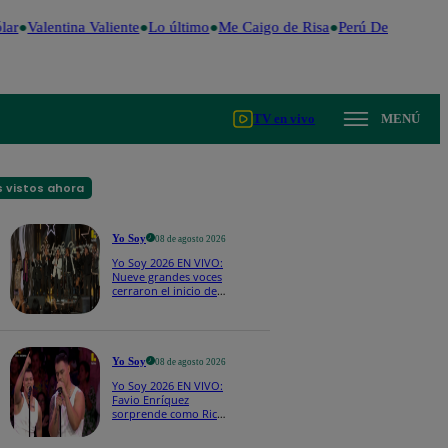
ar
Valentina Valiente
Lo último
Me Caigo de Risa
Perú Decide 2026
TV en vivo
MENÚ
 vistos ahora
Yo Soy
08 de agosto 2026
Yo Soy 2026 EN VIVO:
Nueve grandes voces
cerraron el inicio de
Yo Soy con “We Are
the Champions”
Yo Soy
08 de agosto 2026
Yo Soy 2026 EN VIVO:
Favio Enríquez
sorprende como Ricky
Martin y pone a bailar
a todos en pleno