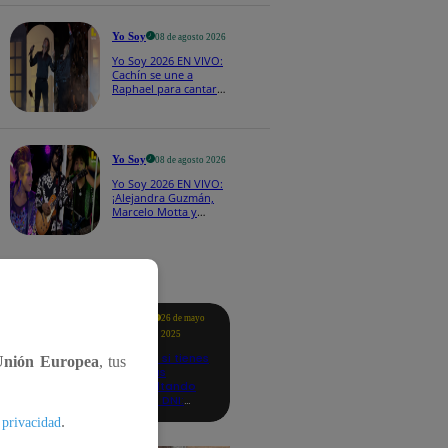
CASTING EN VIVO
Yo Soy
08 de agosto 2026
Yo Soy 2026 EN VIVO:
Cachín se une a
Raphael para cantar
una espectacular
versión de “Amor mío”
Yo Soy
08 de agosto 2026
Yo Soy 2026 EN VIVO:
¡Alejandra Guzmán,
Marcelo Motta y
Cerati dejan el rock y
se lanzan a la cumbia!
tacados
Te
26 de mayo
ayudo
2025
Revisa si tienes
Unión Europea
, tus
deudas
consultando
con tu DNI:
aquí los
.
 privacidad
detalles