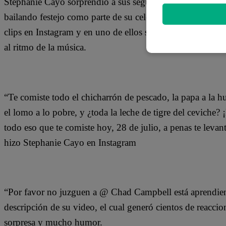
Stephanie Cayo sorprendió a sus seguidores en las redes s
bailando festejo como parte de su celebración por Fiestas P
clips en Instagram y en uno de ellos se le puede ver gui
al ritmo de la música.
“Te comiste todo el chicharrón de pescado, la papa a la hu
el lomo a lo pobre, y ¿toda la leche de tigre del ceviche?
todo eso que te comiste hoy, 28 de julio, a penas te levant
hizo Stephanie Cayo en Instagram
“Por favor no juzguen a @ Chad Campbell está aprendiendo
descripción de su video, el cual generó cientos de reacci
sorpresa y mucho humor.