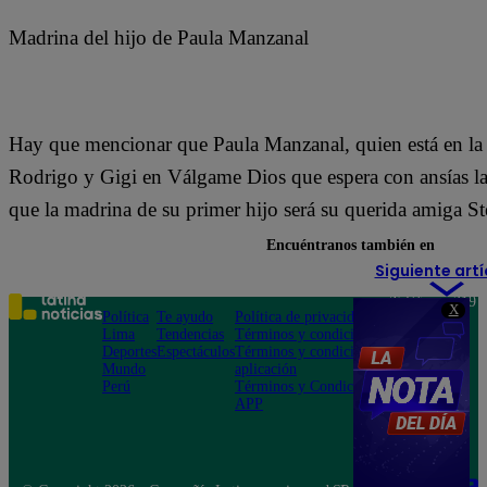
Madrina del hijo de Paula Manzanal
Hay que mencionar que Paula Manzanal, quien está en la d
Rodrigo y Gigi en Válgame Dios que espera con ansías la
que la madrina de su primer hijo será su querida amiga S
Encuéntranos también en
Siguiente artí
Teléfono: 219
X
Política
Te ayudo
Política de privacidad
1000
Lima
Tendencias
Términos y condiciones
Av. San
Deportes
Espectáculos
Términos y condiciones
Felipe 968
Mundo
aplicación
Jesús María
Perú
Términos y Condiciones
APP