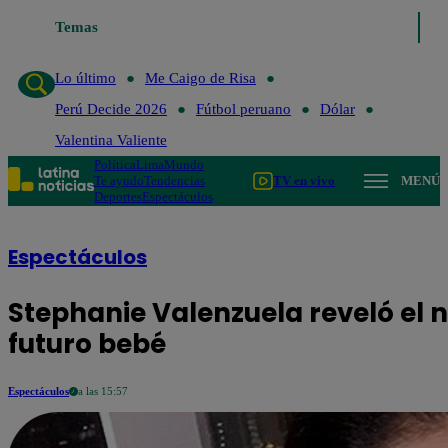
Temas
Lo último
Me Caigo de Risa
Perú Decide 2026
Fútbol peru
Lo último
Me Caigo de Risa
Perú Decide 2026
Fútbol peruano
Dólar
Valentina Valiente
Política
Lima
Mundo
Te ayudo
Tendencias
TV en vivo
MENÚ
Deportes
Espectáculos
Espectáculos
Stephanie Valenzuela reveló el 
futuro bebé
Espectáculos
a las 15:57