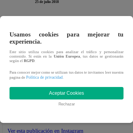
25 de julio 2018
Stephanie Valenzuela ya se encuentra en Lima y desde la c
las redes sociales al revelar que quiere convertirse en ma
Usamos cookies para mejorar tu
pondrá a su futuro bebé.
experiencia.
Este sitio utiliza cookies para analizar el tráfico y personalizar
contenido. Si estás en la
Unión Europea
, tus datos se gestionarán
según el
RGPD
.
A través de una publicación en las rede sociales, la ex chi
Para conocer mejor como se utilizan tus datos te invitamos leer nuestra
Política de privacidad
pagina de
.
le gustaría que sea varón. “Enamorada de mi sobrino Der
mi futuro Stefano si algún día lo tengo… ¿cómo me veo a 
Aceptar Cookies
oficial de Instagram.
Rechazar
Ver esta publicación en Instagram