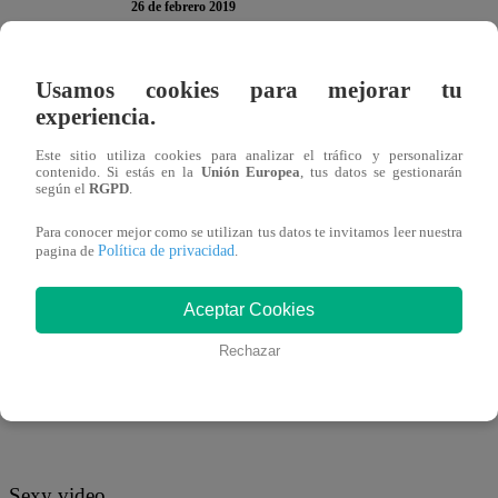
26 de febrero 2019
La bella Stephanie Valenzuela decidió hace un tiempo alej
Usamos cookies para mejorar tu
experiencia.
nueva faceta, sorprendiendo a muchos cuando anunció su 
dudas que muchos tenían, su primera canción alcanzó un 
Este sitio utiliza cookies para analizar el tráfico y personalizar
contenido. Si estás en la
Unión Europea
, tus datos se gestionarán
ahora lanzar su segundo sencillo.
según el
RGPD
.
Para conocer mejor como se utilizan tus datos te invitamos leer nuestra
Política de privacidad
pagina de
.
Aceptar Cookies
Ver esta publicación en Instagram
Rechazar
Sexy video