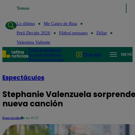
Temas
Lo último
Me Caigo de R
Lo último
Me Caigo de Risa
Perú Decide 2026
Fútbol peruano
Dólar
Valentina Valiente
Política
Lima
Mundo
Te ayudo
Tendencias
TV en vivo
MENÚ
Deportes
Espectáculos
Espectáculos
Stephanie Valenzuela sorprende 
nueva canción
Espectáculos
a las 10:32