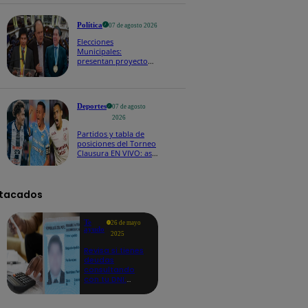
Política
07 de agosto 2026
Elecciones
Municipales:
presentan proyecto
de ley para impedir
que alcaldes busquen
reelección inmediata
Deportes
07 de agosto
2026
Partidos y tabla de
posiciones del Torneo
Clausura EN VIVO: así
van los equipos en la
fecha 4
tacados
Te
26 de mayo
ayudo
2025
Revisa si tienes
deudas
consultando
con tu DNI:
aquí los
detalles