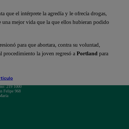
ta que el intérprete la agredía y le ofrecía drogas,
e una mejor vida que la que ellos hubieran podido
presionó para que abortara, contra su voluntad,
l procedimiento la joven regresó a
Portland
para
rtículo
ono: 219 1000
n Felipe 968
María