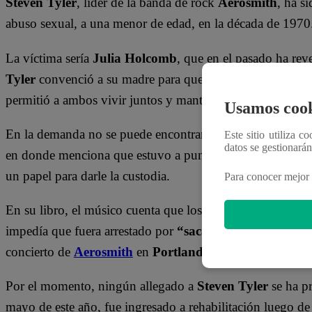
Steven Tyler
, líder de la banda de rock
Aerosmith
, ha s
abuso sexual, a una menor de edad, en la década de 1970
La víctima sería
Julia Holcomb
, que en el pasado ha rev
Tyler
convenció a su madre para que este sea su apoderado
permitió a ambos vivir juntos y mantener una relación a
Usamos cook
En la demanda no se puede encontrar el nombre de
Tyler
Este sitio utiliza c
datos se gestionará
en donde menciona que estuvo a punto de casarse con un
un papel para darle la custodia.
Para conocer mejor 
En su libro, el músico cuenta que los padres de la chica s
impedía que fuera arrestado por
“sacarla del estado”
. S
concierto de
Aerosmith
en
Portland, Estados Unidos
, 
Por el momento, ningún allegado a
Steven Tyler
se ha p
mayo de este año, fue ingresado a rehabilitación luego d