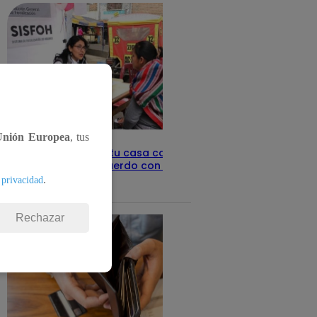
Unión Europea
, tus
Revisa con tu DNI si tu casa califica
como pobre, de acuerdo con el Sisfoh
.
 privacidad
Te ayudo
25 de mayo 2026
Rechazar