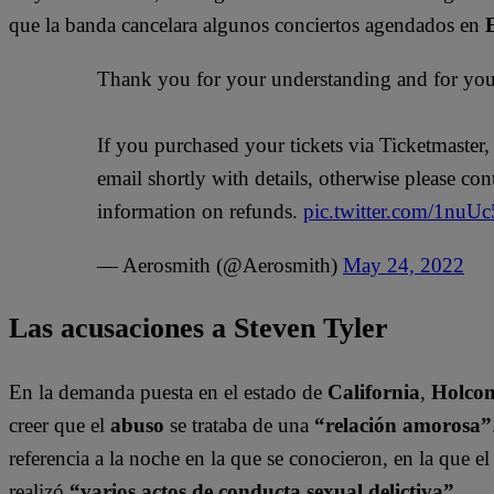
que la banda cancelara algunos conciertos agendados en
Thank you for your understanding and for your
If you purchased your tickets via Ticketmaster,
email shortly with details, otherwise please con
information on refunds.
pic.twitter.com/1nuUc
— Aerosmith (@Aerosmith)
May 24, 2022
Las acusaciones a Steven Tyler
En la demanda puesta en el estado de
California
,
Holco
creer que el
abuso
se trataba de una
“relación amorosa”
referencia a la noche en la que se conocieron, en la que el 
realizó
“varios actos de conducta sexual delictiva”.