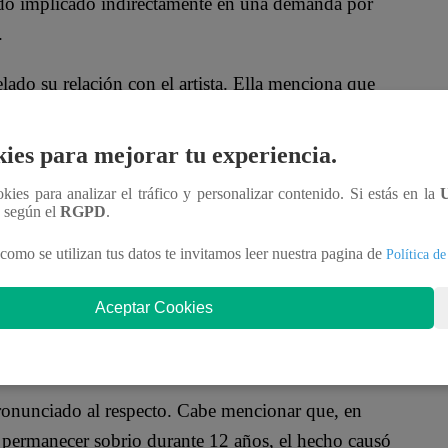
ido implicado indirectamente en una demanda por
.
elado su relación con el artista. Ella menciona que
, cuando ella tenía 16 años y él 25. Este hecho le
morosa.
ies para mejorar tu experiencia.
, sin embargo, se citan extractos de su autobiografía,
ookies para analizar el tráfico y personalizar contenido. Si estás en la
n según el
RGPD
.
a
“novia adolescente”
y que sus padres firmaron
como se utilizan tus datos te invitamos leer nuestra pagina de
Política de
e
“enamoraron”
de él y que la firma de ellos
Aceptar Cookies
egún Holcomb, ambos se conocieron después de un
en 1973.
ronunciado al respecto. Cabe mencionar que, en
e permanecer sobrio durante 12 años, el hecho causó