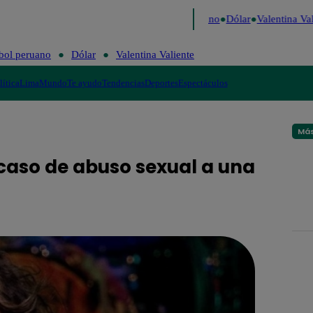
aigo de Risa
Perú Decide 2026
Fútbol peruano
Dólar
Valentina Vali
bol peruano
Dólar
Valentina Valiente
lítica
Lima
Mundo
Te ayudo
Tendencias
Deportes
Espectáculos
Más
 caso de abuso sexual a una