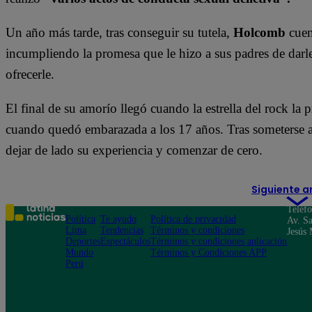
Un año más tarde, tras conseguir su tutela,
Holcomb
cuen
incumpliendo la promesa que le hizo a sus padres de darl
ofrecerle.
El final de su amorío llegó cuando la estrella del rock la 
cuando quedó embarazada a los 17 años. Tras someterse a
dejar de lado su experiencia y comenzar de cero.
Siguiente a
Teléf
Política
Te ayudo
Política de privacidad
Av. Sa
Lima
Tendencias
Términos y condiciones
Jesús 
Deportes
Espectáculos
Términos y condiciones aplicación
Mundo
Términos y Condiciones APP
Perú