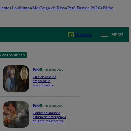
ente
Lo último
Me Caigo de Risa
Perú Decide 2026
Fútbol peruano
TV en vivo
MENÚ
 vistos ahora
Perú
07 de agosto 2026
Giro en caso de
empresario
secuestrado y
asesinado: Habría sido
un ajuste de cuentas
Perú
07 de agosto 2026
Gobierno anuncia
estado de emergencia
en siete regiones tras
sismos recurrentes en
Junín