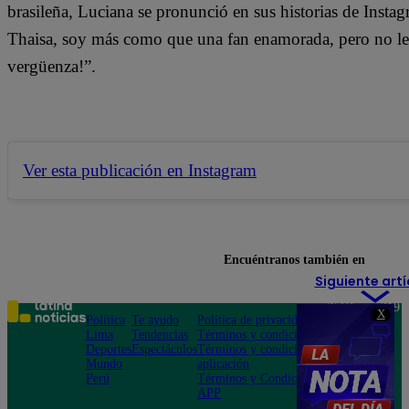
brasileña, Luciana se pronunció en sus historias de Instag
Thaisa, soy más como que una fan enamorada, pero no le 
vergüenza!”.
Ver esta publicación en Instagram
Encuéntranos también en
Siguiente artí
Teléfono: 219
X
Política
Te ayudo
Política de privacidad
1000
Lima
Tendencias
Términos y condiciones
Av. San
Deportes
Espectáculos
Términos y condiciones
Felipe 968
Mundo
aplicación
Jesús María
Perú
Términos y Condiciones
APP