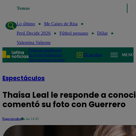
Temas
Lo último
Me Caigo de Risa
Perú
Lo último
Me Caigo de Risa
Perú Decide 2026
Fútbol peruano
Dólar
Valentina Valiente
Política
Lima
Mundo
Te ayudo
Tendencias
TV en vivo
MENÚ
Deportes
Espectáculos
Espectáculos
Thaísa Leal le responde a cono
comentó su foto con Guerrero
Espectáculos
a las 14:45