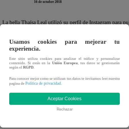
16 de octubre 2018
La bella Thaísa Leal utilizó su perfil de Instagram para pu
bastante feliz al lado de su novio, el futbolista peruano P
enviarle un sentido mensaje al depredador, pues escribió
Usamos cookies para mejorar tu
experiencia.
Este sitio utiliza cookies para analizar el tráfico y personalizar
contenido. Si estás en la
Unión Europea
, tus datos se gestionarán
según el
RGPD
.
Ver esta publicación en Instagram
Para conocer mejor como se utilizan tus datos te invitamos leer nuestra
Política de privacidad
pagina de
.
Aceptar Cookies
La publicación recibió rápidamente una gran cantidad de 
Rechazar
quienes resaltaron el amor que se tiene la pareja y la fel
viviendo.