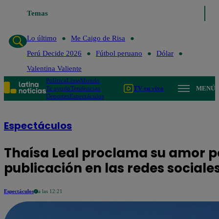
Temas
Lo último
Me Caigo de R
Lo último
Me Caigo de Risa
Perú Decide 2026
Fútbol peruano
Dólar
Valentina Valiente
Política
Lima
Mundo
Te ayudo
Tendencias
TV en vivo
MENÚ
Deportes
Espectáculos
Espectáculos
Thaísa Leal proclama su amor p
publicación en las redes sociale
Espectáculos
a las 12:21