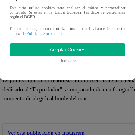
16 de octubre 2018
Este sitio utiliza cookies para analizar el tráfico y personalizar
contenido. Si estás en la
Unión Europea
, tus datos se gestionarán
según el
RGPD
.
Paolo Guerrero no atraviesa los mejores momentos de su 
Para conocer mejor como se utilizan tus datos te invitamos leer nuestra
realizar lo que más le gusta en esta vida, jugar al fútbol
Política de privacidad
pagina de
.
país mientras alista las próximas medidas que tomarán su 
Aceptar Cookies
que se encuentran más tristes por esta situación es sin dud
Rechazar
Es por eso que la nutricionista no dudó en usar sus cuent
dedicado al “Depredador”, acompañado de una fotografía e
momento de alegría al borde del mar.
Ver esta publicación en Instagram