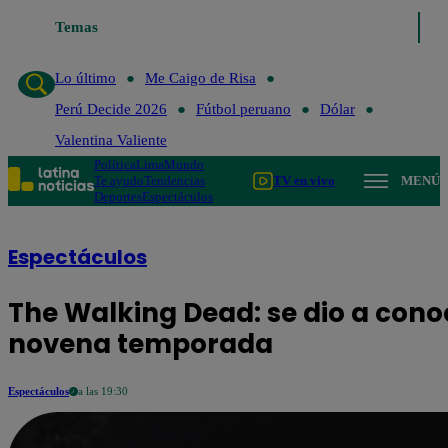
Temas
Lo último
Me Caigo de
Lo último
Me Caigo de Risa
Perú Decide 2026
Fútbol peruano
Dólar
Valentina Valiente
Política
Lima
Mundo
Te ayudo
Tendencias
TV en vivo
MENÚ
Deportes
Espectáculos
Espectáculos
The Walking Dead: se dio a conoc
novena temporada
Espectáculos
a las 19:30