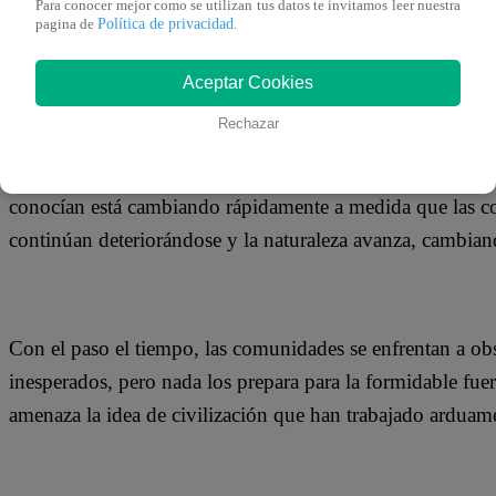
Para conocer mejor como se utilizan tus datos te invitamos leer nuestra
Política de privacidad
pagina de
.
Aceptar Cookies
En los nuevos episodios, veremos a los sobrevivientes un 
Rechazar
reconstruyendo la civilización bajo el firme liderazgo de
comunidades mientras trabajan juntas, mirando al pasado 
conocían está cambiando rápidamente a medida que las co
continúan deteriorándose y la naturaleza avanza, cambian
Con el paso el tiempo, las comunidades se enfrentan a obs
inesperados, pero nada los prepara para la formidable fuer
amenaza la idea de civilización que han trabajado arduame