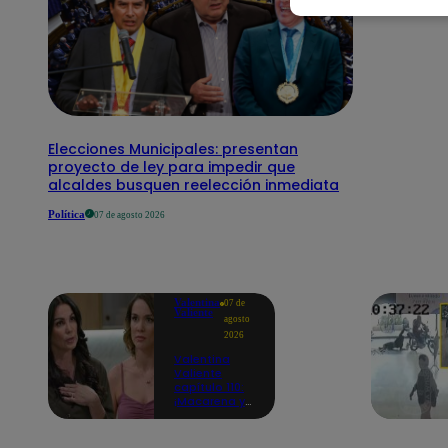
Elecciones Municipales: presentan
proyecto de ley para impedir que
alcaldes busquen reelección inmediata
Política
07 de agosto 2026
Valentina
07 de
Valiente
agosto
2026
Valentina
Valiente
capítulo 110:
¡Macarena ya
no quiere
involucrarse
en la