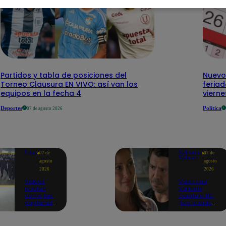
Partidos y tabla de posiciones del
Nuevo
Torneo Clausura EN VIVO: así van los
feriad
equipos en la fecha 4
vierne
Deportes
Política
07 de agosto 2026
Lima
Valentina
07 de
07 de
Valiente
agosto
agosto
2026
2026
Videos
Valentina
revelan
Valiente
cómo fue
capítulo 110:
capturado
¡Leo le pide
uno de los
perdón a Elsa
asesinos
por haberla
de
dejado sola