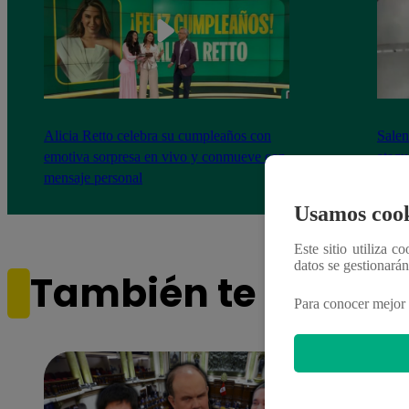
Alicia Retto celebra su cumpleaños con
Salen
emotiva sorpresa en vivo y conmueve con
ataqu
mensaje personal
paraí
Usamos cook
Este sitio utiliza c
datos se gestionará
También te puede i
Para conocer mejor 