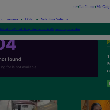
e 2026
Fútbol peruano
Dólar
Valentina Valiente
Lo último
Me Caigo
bol peruano
Dólar
Valentina Valiente
lítica
Lima
Mundo
Te ayudo
Tendencias
Deportes
Espectáculos
T
M
c