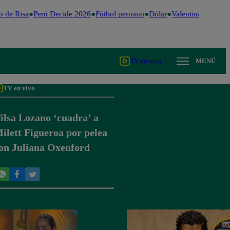
 de Risa
Perú Decide 2026
Fútbol peruano
Dólar
Valentina Valiente
TV en vivo
MENÚ
TV en vivo
ilsa Lozano ‘cuadra’ a
ilett Figueroa por pelea
on Juliana Oxenford