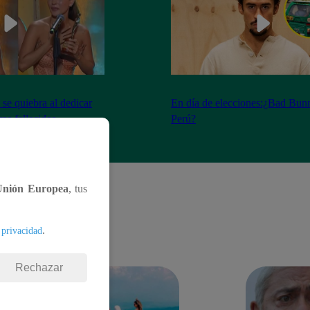
se quiebra al dedicar
En día de elecciones:¿Bad Bunn
os fallecidos
Perú?
Unión Europea
, tus
.
 privacidad
Rechazar