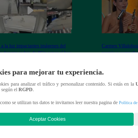
 a la luz impactantes imágenes del
Carmen Villalobos 
e durante rodaje de “Sin senos sí hay
premio a compañer
so” en Bogotá
ies para mejorar tu experiencia.
ookies para analizar el tráfico y personalizar contenido. Si estás en la
n según el
RGPD
.
nteresar
como se utilizan tus datos te invitamos leer nuestra pagina de
Política de
Aceptar Cookies