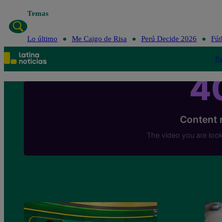
Temas
Lo último
Me Caigo de Risa
Perú Decid
Lo último
Me Caigo de Risa
Perú Decide 2026
Fút
Po