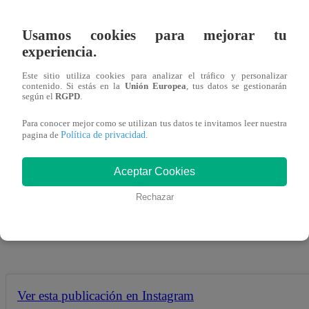
George Forsyth se luce junto a su futura esposa Vanessa T
Usamos cookies para mejorar tu
experiencia.
en su cuenta de Instagram donde se le ve junto sus padres
Estados Unidos.
Este sitio utiliza cookies para analizar el tráfico y personalizar
contenido. Si estás en la
Unión Europea
, tus datos se gestionarán
según el
RGPD
.
Para conocer mejor como se utilizan tus datos te invitamos leer nuestra
Política de privacidad
pagina de
.
“Nada mejor que disfrutar en familia”, se puede leer en l
Vanessa Terkes, el diplomático Harold Forsyth y María
Aceptar Cookies
La pareja disfruta de su estadía en los Estados Unidos y cu
Rechazar
próximo 15 de septiembre.
Ver esta publicación en Instagram