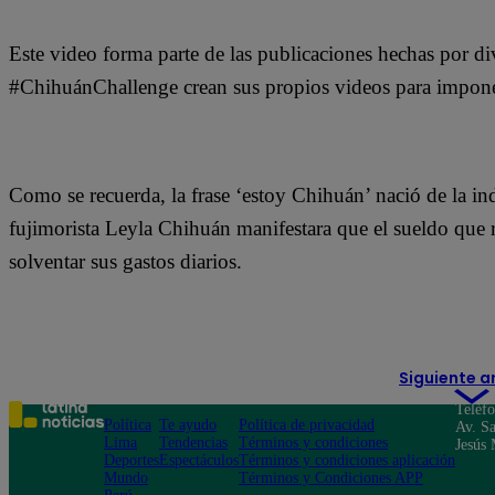
Este video forma parte de las publicaciones hechas por d
#ChihuánChallenge crean sus propios videos para imponer l
Como se recuerda, la frase ‘estoy Chihuán’ nació de la i
fujimorista Leyla Chihuán manifestara que el sueldo que 
solventar sus gastos diarios.
Siguiente a
Teléf
Política
Te ayudo
Política de privacidad
Av. Sa
Lima
Tendencias
Términos y condiciones
Jesús 
Deportes
Espectáculos
Términos y condiciones aplicación
Mundo
Términos y Condiciones APP