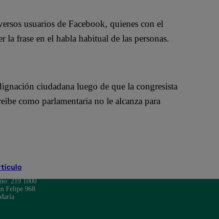
iversos usuarios de Facebook, quienes con el
a frase en el habla habitual de las personas.
ndignación ciudadana luego de que la congresista
reibe como parlamentaria no le alcanza para
rtículo
ono: 219 1000
n Felipe 968
María