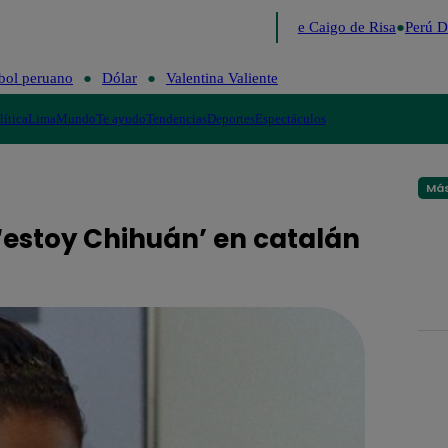
Lo último
Me Caigo de Risa
Perú De
bol peruano
Dólar
Valentina Valiente
lítica
Lima
Mundo
Te ayudo
Tendencias
Deportes
Espectáculos
Más
‘estoy Chihuán’ en catalán