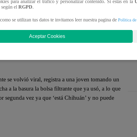
ookies para analizar el tráfico y personalizar contenido. Si estás en la
n según el
RGPD
.
como se utilizan tus datos te invitamos leer nuestra pagina de
Política de
 frase, en pleno centro laboral, para explicar por
Aceptar Cookies
 Y ahora esta jerga peruana llegó a España, más
te se volvió viral, registra a una joven tomando un
a a la basura la bolsa filtrante que ya usó, a lo que
 por segunda vez ya que ‘está Chihuán’ y no puede