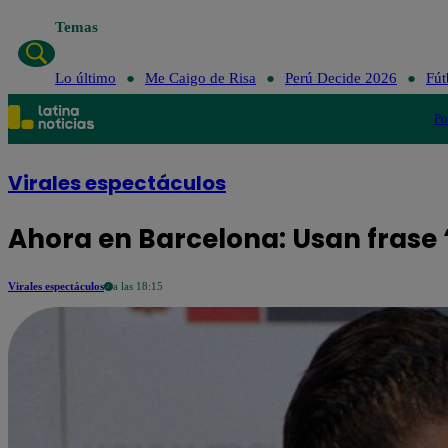
Temas
Lo último
Me Caigo de Risa
Perú Decide 2026
Fút
Po
Virales espectáculos
Ahora en Barcelona: Usan frase 
Virales espectáculos
a las 18:15