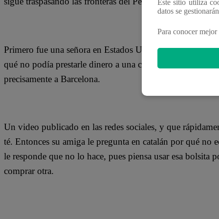
sigue traspasando las fronteras del Perú.
Este sitio utiliza c
datos se gestionará
Para conocer mejor 
Primero fue una señora en Estados Unidos la que utilizó la
qué no podía prestarle dinero a una compañera de trabajo.
precisamente a Barcelona.
Un video publicado en las redes sociales, y que rápidamen
té. Entonces su amiga le pregunta en catalán por qué no ech
le responde que no lo hace, pues piensa usar esa bolsita
comprar otra.