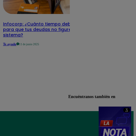
Infocorp: ¿Cuánto tiempo debe pasar
para que tus deudas no figuren en su
sistema?
Te ayudo
11 de junio 2025
Encuéntranos también en
X