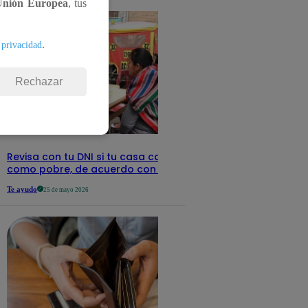
Unión Europea
, tus
.
 privacidad
Rechazar
Revisa con tu DNI si tu casa califica
como pobre, de acuerdo con el Sisfoh
Te ayudo
25 de mayo 2026