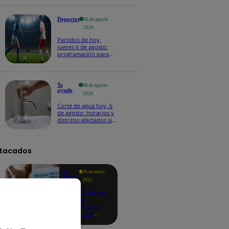
Deportes
06 de agosto
2026
Partidos de hoy,
jueves 6 de agosto:
programación para
ver fútbol EN VIVO
Te
06 de agosto
ayudo
2026
Corte de agua hoy, 6
de agosto: horarios y
distritos afectados sin
el servicio de Sedapal
tacados
Te
26 de mayo
ayudo
2025
Revisa si tienes
deudas
consultando
con tu DNI:
aquí los
detalles