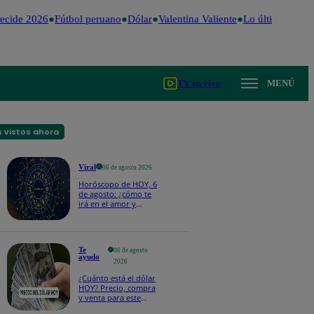
cide 2026
Fútbol peruano
Dólar
Valentina Valiente
Lo último
Me Ca
TV en vivo
MENÚ
 vistos ahora
Viral
06 de agosto 2026
Horóscopo de HOY, 6
de agosto: ¿cómo te
irá en el amor y
trabajo, según la IA?
Te
06 de agosto
ayudo
2026
¿Cuánto está el dólar
HOY? Precio, compra
y venta para este
jueves 6 de agosto