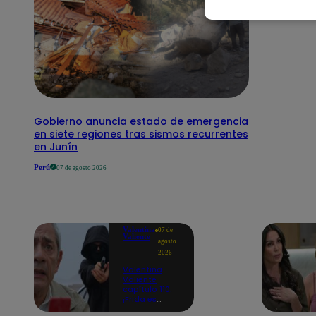
Gobierno anuncia estado de emergencia
en siete regiones tras sismos recurrentes
en Junín
Perú
07 de agosto 2026
Valentina
07 de
Valiente
agosto
2026
Valentina
Valiente
capítulo 110:
¡Frida es
secuestrada