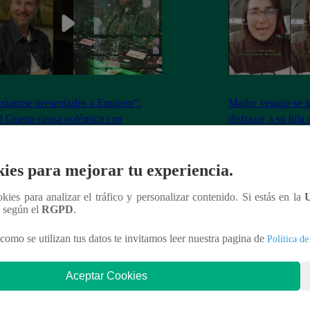
ítanme presentarles a Eminem”:
Madre vegana se i
 Guetta causa polémica con
disfrazar a su hija
igencia Artificial ¿Recreó la voz del
contra mis princip
nte?
ies para mejorar tu experiencia.
ookies para analizar el tráfico y personalizar contenido. Si estás en la
n según el
RGPD
.
nteresar
como se utilizan tus datos te invitamos leer nuestra pagina de
Política de
Aceptar Cookies