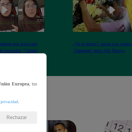
ndigna por tener que
¿Ya lo tienes?: sacan a la venta
 de pescador: “Atenta
‘Yapéame’ para Año Nuevo
ios éticos y morales”
Unión Europea
, tus
.
 privacidad
Rechazar