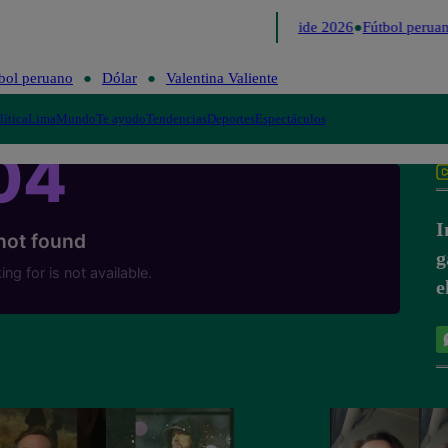
Lo último
Me Caigo de Risa
Perú Decide 2026
Fútbol peruan
bol peruano
Dólar
Valentina Valiente
lítica
Lima
Mundo
Te ayudo
Tendencias
Deportes
Espectáculos
I
g
e