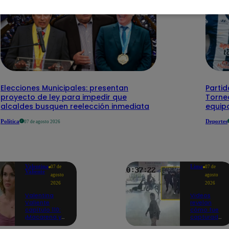
Elecciones Municipales: presentan
Partid
proyecto de ley para impedir que
Torneo
alcaldes busquen reelección inmediata
equipo
Política
Deportes
07 de agosto 2026
Valentina
Lima
07 de
07 de
Valiente
agosto
agosto
2026
2026
Valentina
Videos
Valiente
revelan
capítulo 110:
cómo fue
¡Macarena ya
capturado
no quiere
uno de los