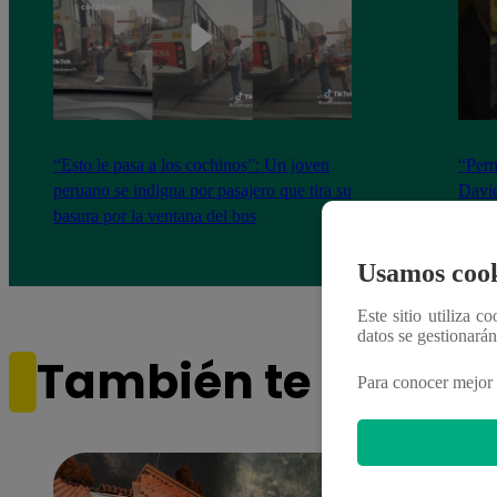
“Esto le pasa a los cochinos”: Un joven
“Perm
peruano se indigna por pasajero que tira su
David
basura por la ventana del bus
Intel
canta
Usamos cook
Este sitio utiliza c
datos se gestionará
También te puede i
Para conocer mejor 