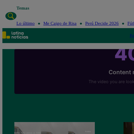
Temas
Lo último
Me Caigo de Risa
Perú Decide 2026
Fút
Po