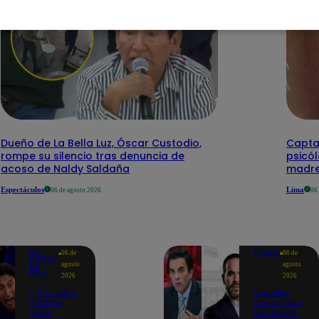
Dueño de La Bella Luz, Óscar Custodio,
Capta
rompe su silencio tras denuncia de
psicó
acoso de Naldy Saldaña
madre
Espectáculos
Lima
06 de agosto 2026
06
ME
Política
06 de
06 de
CAIGO
agosto
agosto
DE
RISA
2026
2026
"¿Por qué a
Canciller
Yiddá le
Carlos Espá
dicen
participirá