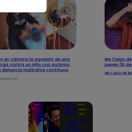
n en cámara la agresión de una
Me Caigo de 
loga contra un niño con autismo:
jueves 06 d
 denuncia maltratos contínuos
ME CAIGO DE RI
 de agosto 2026
ME
06 de
CAIGO
agosto
DE
RISA
2026
"A Machuca
le dicen
'Árbol sin