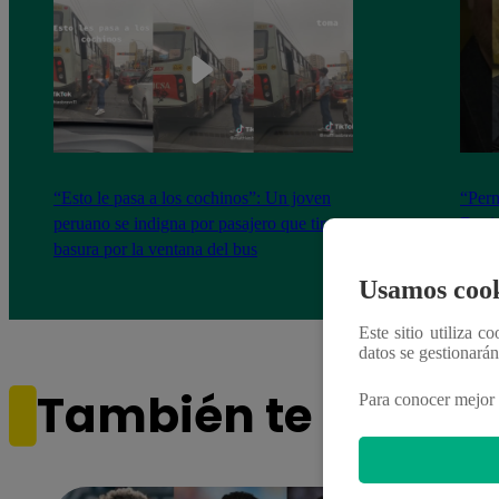
“Esto le pasa a los cochinos”: Un joven
“Perm
peruano se indigna por pasajero que tira su
David
basura por la ventana del bus
Intel
canta
Usamos cook
Este sitio utiliza c
datos se gestionará
También te puede i
Para conocer mejor 