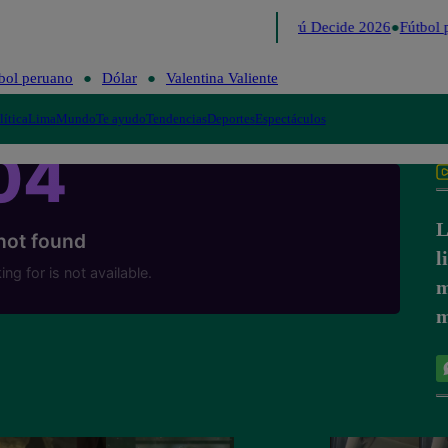
Lo último
Me Caigo de Risa
Perú Decide 2026
Fútbol p
bol peruano
Dólar
Valentina Valiente
lítica
Lima
Mundo
Te ayudo
Tendencias
Deportes
Espectáculos
L
l
m
m