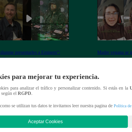
ítanme presentarles a Eminem”:
Madre vegana se i
 Guetta causa polémica con
disfrazar a su hija
igencia Artificial ¿Recreó la voz del
contra mis princip
nte?
ies para mejorar tu experiencia.
ookies para analizar el tráfico y personalizar contenido. Si estás en la
n según el
RGPD
.
nteresar
como se utilizan tus datos te invitamos leer nuestra pagina de
Política de
Aceptar Cookies