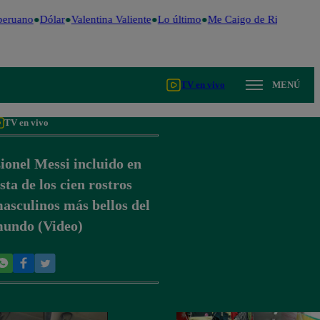
eruano
Dólar
Valentina Valiente
Lo último
Me Caigo de Risa
Perú D
TV en vivo
MENÚ
TV en vivo
ionel Messi incluido en
ista de los cien rostros
asculinos más bellos del
undo (Video)