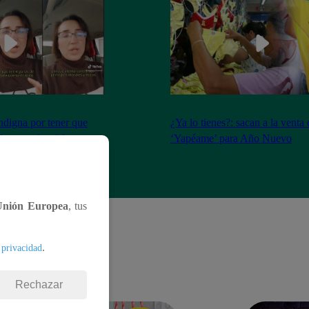
ndigna por tener que
¿Ya lo tienes?: sacan a la venta
 de pescador: “Atenta
‘Yapéame’ para Año Nuevo
ios éticos y morales”
Unión Europea
, tus
.
 privacidad
Rechazar