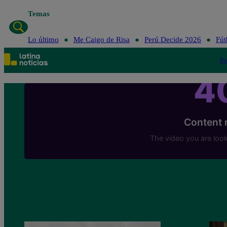
Temas
Lo último
Me Caigo de Risa
Perú Decide 2026
Fút
Po