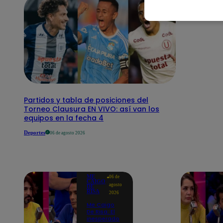
Partidos y tabla de posiciones del
Torneo Clausura EN VIVO: así van los
equipos en la fecha 4
Deportes
06 de agosto 2026
ME
06 de
CAIGO
agosto
DE
RISA
2026
Me Caigo
De Risa: El
inesperado