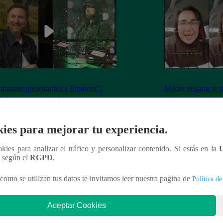
ítanme presentarles a Eminem”:
Madre vegana se i
 Guetta causa polémica con
disfrazar a su hija
igencia Artificial ¿Recreó la voz del
contra mis princip
nte?
ies para mejorar tu experiencia.
ookies para analizar el tráfico y personalizar contenido. Si estás en la
n según el
RGPD
.
nteresar
como se utilizan tus datos te invitamos leer nuestra pagina de
Política de
Aceptar Cookies