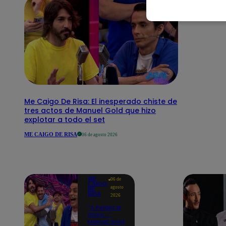
Me Caigo De Risa: El inesperado chiste de
tres actos de Manuel Gold que hizo
explotar a todo el set
ME CAIGO DE RISA
06 de agosto 2026
ME
06 de
CAIGO
agosto
DE
RISA
2026
"A Peláez le
dicen...":
Manuel Gold