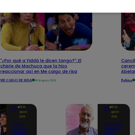
"¿Por qué a Yiddá le dicen tango?": El
Cancil
chiste de Machuca que la hizo
cerem
reaccionar así en Me caigo de risa
Abelar
ME CAIGO DE RISA
Política
06 de agosto 2026
Yo
Yo
06 de
06 de
Soy
Soy
agosto
agosto
2026
2026
Pedro
"Somos un
Infante y
equipazo":
Raphael
Carlos