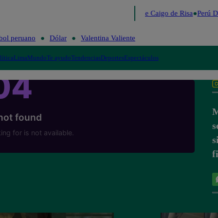
Lo último
Me Caigo de Risa
Perú D
bol peruano
Dólar
Valentina Valiente
lítica
Lima
Mundo
Te ayudo
Tendencias
Deportes
Espectáculos
M
s
s
f