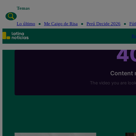
Temas
Lo último
Me Caigo de Risa
Perú Decide 2026
Fút
Po