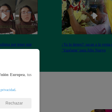
ndigna por tener que
¿Ya lo tienes?: sacan a la venta
 de pescador: “Atenta
‘Yapéame’ para Año Nuevo
ios éticos y morales”
Unión Europea
, tus
.
 privacidad
Rechazar