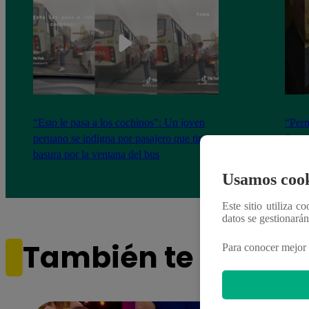
“Esto le pasa a los cochinos”: Un joven
“Perm
peruano se indigna por pasajero que tira su
David
basura por la ventana del bus
Intel
canta
Usamos cook
Este sitio utiliza c
datos se gestionará
También te puede i
Para conocer mejor 