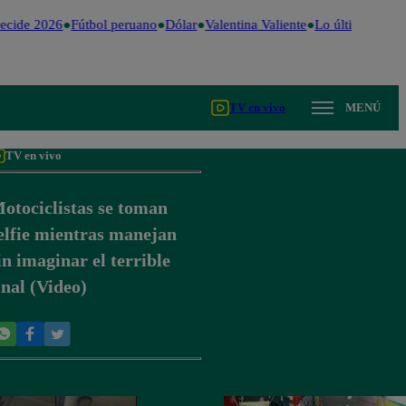
ecide 2026
Fútbol peruano
Dólar
Valentina Valiente
Lo último
Me Ca
TV en vivo
MENÚ
TV en vivo
otociclistas se toman
elfie mientras manejan
in imaginar el terrible
inal (Video)