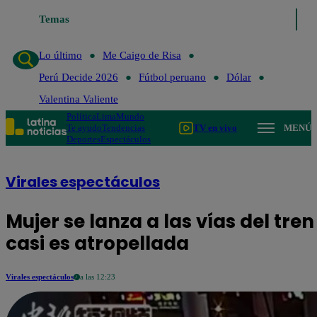
Temas
Lo último
Me Caigo de Risa
Perú Decide 
Lo último
Me Caigo de Risa
Perú Decide 2026
Fútbol peruano
Dólar
Valentina Valiente
Política
Lima
Mundo
Te ayudo
Tendencias
TV en vivo
MENÚ
Deportes
Espectáculos
Virales espectáculos
Mujer se lanza a las vías del tre
casi es atropellada
Virales espectáculos
a las 12:23