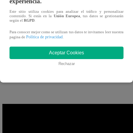
experiencia.
12 de febrero 2019
Este sitio utiliza cookies para analizar el tráfico y personalizar
contenido. Si estás en la
Unión Europea
, tus datos se gestionarán
según el
RGPD
.
El cantante de una banda tributo a KISS no dejó que el f
interpretar uno de los más conocidos temas de este grupo
Para conocer mejor como se utilizan tus datos te invitamos leer nuestra
Política de privacidad
pagina de
.
en viral al poco tiempo de ser publicado.
Aceptar Cookies
Rechazar
En estas imágenes se puede apreciar cómo una chispa alca
cuando el grupo Hairball intepretaba el tema ‘Detroit Roc