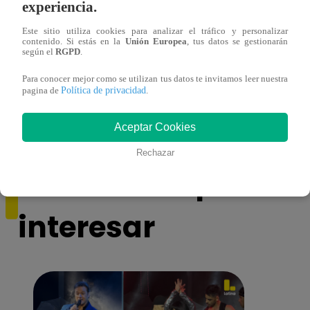
experiencia.
Este sitio utiliza cookies para analizar el tráfico y personalizar
contenido. Si estás en la
Unión Europea
, tus datos se gestionarán
según el
RGPD
.
Alicia Retto celebra su cumpleaños con
Salen
emotiva sorpresa en vivo y conmueve con
ataqu
Para conocer mejor como se utilizan tus datos te invitamos leer nuestra
Política de privacidad
pagina de
.
mensaje personal
paraí
Aceptar Cookies
Rechazar
También te puede
interesar