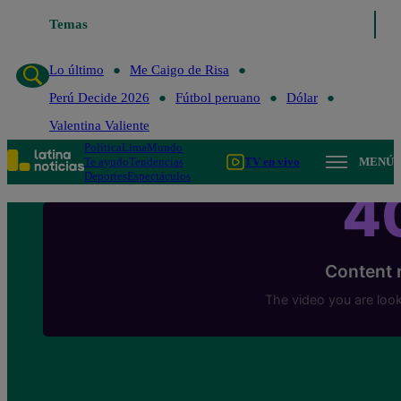
Temas
Lo último
Me Caigo de 
Lo último
Me Caigo de Risa
Perú Decide 2026
Fútbol peruano
Dólar
Valentina Valiente
Política
Lima
Mundo
Te ayudo
Tendencias
TV en vivo
MENÚ
Deportes
Espectáculos