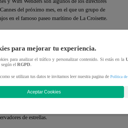
es y Wim Wenders son algunos de los directores
 Cannes del próximo mes, en el que un grupo de
ajos en el famoso paseo marítimo de La Croisette.
s en rueda de prensa el cartel de la 76ª edición de la
ies para mejorar tu experiencia.
ro del festival, de las cuales seis están dirigidas
ookies para analizar el tráfico y personalizar contenido. Si estás en la
n según el
RGPD
.
como se utilizan tus datos te invitamos leer nuestra pagina de
Política de
e compiten por primera vez con veteranos cuyos
Aceptar Cookies
gada de refugiados sirios a un antiguo pueblo minero
”, repleta de estrellas, en la que grandes
rvadores de estrellas.