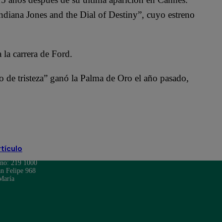
Indiana Jones and the Dial of Destiny”, cuyo estreno
 la carrera de Ford.
o de tristeza” ganó la Palma de Oro el año pasado,
erson
rtículo
ono: 219 1000
n Felipe 968
María