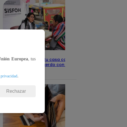
Unión Europea
, tus
Revisa con tu DNI si tu casa califica
como pobre, de acuerdo con el Sisfoh
Te ayudo
25 de mayo 2026
.
 privacidad
Rechazar