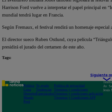
Harrison Ford vuelve a interpretar el papel principal en “
mundial tendrá lugar en Francia.
Según Fremaux, el festival rendirá un homenaje especial a
El director sueco Ruben Ostlund, cuya película “Triángul
presidirá el jurado del certamen de este año.
Tags:
Festival de Cine de Cannes
Hollywood
Wes And
Siguiente a
Teléf
Política
Te ayudo
Política de privacidad
Av. Sa
Lima
Tendencias
Términos y condiciones
Jesús 
Deportes
Espectáculos
Términos y condiciones aplicación
Mundo
Términos y Condiciones APP
Perú