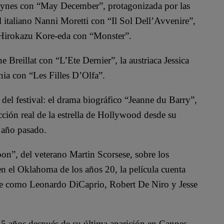
Haynes con “May December”, protagonizada por las
 italiano Nanni Moretti con “Il Sol Dell’Avvenire”,
 Hirokazu Kore-eda con “Monster”.
e Breillat con “L’Ete Dernier”, la austriaca Jessica
ia con “Les Filles D’Olfa”.
del festival: el drama biográfico “Jeanne du Barry”,
ción real de la estrella de Hollywood desde su
 año pasado.
on”, del veterano Martin Scorsese, sobre los
n el Oklahoma de los años 20, la película cuenta
ese como Leonardo DiCaprio, Robert De Niro y Jesse
 15 años después de su última aparición en Cannes.