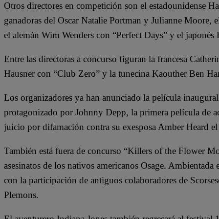
Otros directores en competición son el estadounidense 
ganadoras del Oscar Natalie Portman y Julianne Moore, el
el alemán Wim Wenders con “Perfect Days” y el japonés
Entre las directoras a concurso figuran la francesa Catherin
Hausner con “Club Zero” y la tunecina Kaouther Ben Han
Los organizadores ya han anunciado la película inaugural 
protagonizado por Johnny Depp, la primera película de ac
juicio por difamación contra su exesposa Amber Heard el
También está fuera de concurso “Killers of the Flower Mo
asesinatos de los nativos americanos Osage. Ambientada e
con la participación de antiguos colaboradores de Scors
Plemons.
El aventurero Indiana Jones también regresará al festival