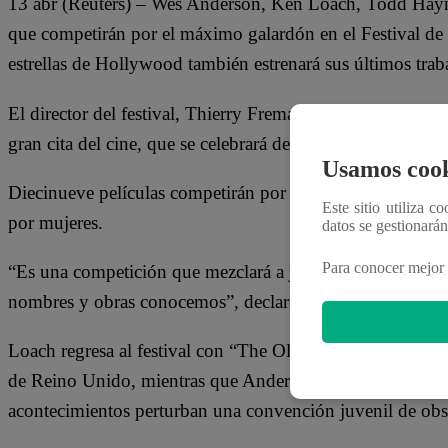
13 abr (Reuters) – Wes Anderson, Ken Loach, Todd Hayn
que competirán por el máximo galardón en el Festival de
estrellas de Hollywood también estrenará sus últimos trab
El director del festival, Thierry Fremaux, anunció el jueve
gran cita del cine, que se celebrará del 16 al 27 de mayo.
Usamos cook
Diecinueve películas competirán por la codiciada Palma de O
Este sitio utiliza c
por mujeres.
datos se gestionará
Para conocer mejor 
“Es una competición que mezclará a jóvenes cineastas qu
nombres y obras conocemos”, declaró Fremaux.
Loach regresa al festival con “The Old Oak”, sobre la lle
de Reino Unido, mientras que Anderson trae “Asteroid City
acontecimientos perturban una convención juvenil de obse