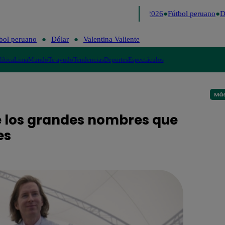
Lo último
Me Caigo de Risa
Perú Decide 2026
Fútbol peruano
Dó
bol peruano
Dólar
Valentina Valiente
lítica
Lima
Mundo
Te ayudo
Tendencias
Deportes
Espectáculos
Más
e los grandes nombres que
es