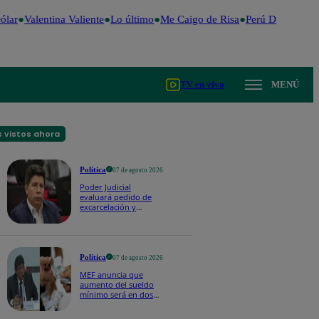
lar
Valentina Valiente
Lo último
Me Caigo de Risa
Perú Decide 202
TV en vivo
MENÚ
 vistos ahora
Política
07 de agosto 2026
Poder Judicial
evaluará pedido de
excarcelación y
nulidad de condena
de Pedro Castillo
Política
07 de agosto 2026
MEF anuncia que
aumento del sueldo
mínimo será en dos
etapas: "El primero,
posiblemente, de S/