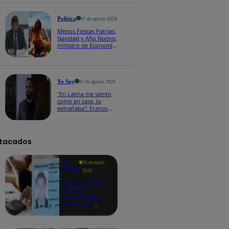
100 y el otro de S/ 70"
Política
07 de agosto 2026
Menos Fiestas Patrias,
Navidad y Año Nuevo:
ministro de Economía
anuncia que se
moverán los feriados
a los viernes
Yo Soy
07 de agosto 2026
"En Latina me siento
como en casa, lo
extrañaba": Franco
Cabrera emocionado
por estreno de Yo Soy
2026
tacados
Te
26 de mayo
ayudo
2025
Revisa si tienes
deudas
consultando
con tu DNI:
aquí los
detalles