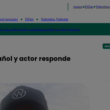
e Caigo de Risa
Perú Decide 2026
Fútbol peruano
Dólar
Valentina 
bol peruano
Dólar
Valentina Valiente
lítica
Lima
Mundo
Te ayudo
Tendencias
Deportes
Espectáculos
Más
pañol y actor responde