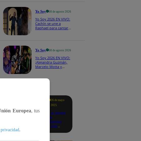
CASTING EN VIVO
Yo Soy
08 de agosto 2026
Yo Soy 2026 EN VIVO:
Cachín se une a
Raphael para cantar
una espectacular
versión de “Amor mío”
Yo Soy
08 de agosto 2026
Yo Soy 2026 EN VIVO:
¡Alejandra Guzmán,
Marcelo Motta y
Cerati dejan el rock y
se lanzan a la cumbia!
tacados
Te
26 de mayo
ayudo
2025
Unión Europea
, tus
Revisa si tienes
deudas
consultando
con tu DNI:
.
 privacidad
aquí los
detalles