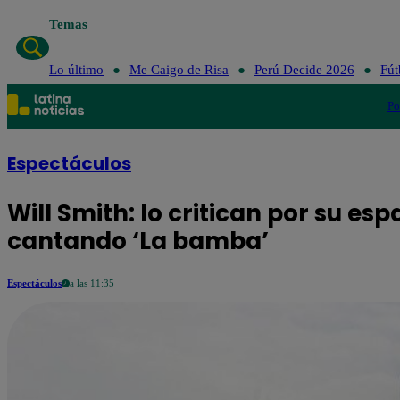
Temas
Lo último
M
Lo último
Me Caigo de Risa
Perú Decide 2026
Fút
Po
Espectáculos
Will Smith: lo critican por su es
cantando ‘La bamba’
Espectáculos
a las 11:35