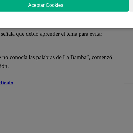
al cantar “La Bamba” sin saber la letra, el
Aceptar Cookies
 en perfecto español y la cantó colgando su video
señala que debió aprender el tema para evitar
e no conocía las palabras de La Bamba”, comenzó
ción.
rtículo