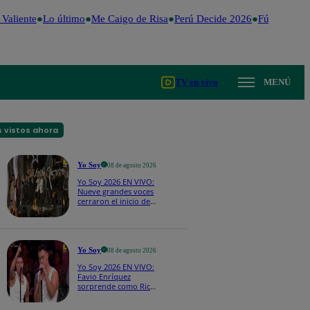
Valiente
Lo último
Me Caigo de Risa
Perú Decide 2026
Fútbol perua
TV en vivo
MENÚ
 vistos ahora
Yo Soy
08 de agosto 2026
Yo Soy 2026 EN VIVO:
Nueve grandes voces
cerraron el inicio de
Yo Soy con “We Are
the Champions”
Yo Soy
08 de agosto 2026
Yo Soy 2026 EN VIVO:
Favio Enríquez
sorprende como Ricky
Martin y pone a bailar
a todos en pleno