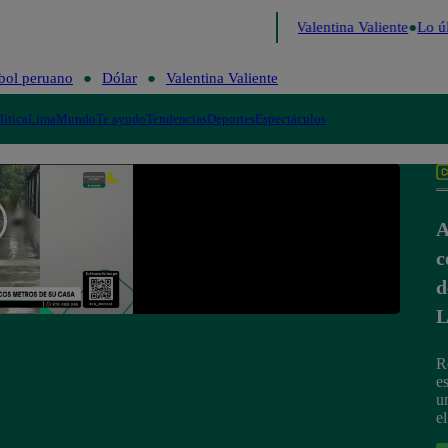
sa
Perú Decide 2026
Fútbol peruano
Dólar
Valentina Valiente
Lo úl
bol peruano
Dólar
Valentina Valiente
lítica
Lima
Mundo
Te ayudo
Tendencias
Deportes
Espectáculos
A
c
d
L
R
e
u
el