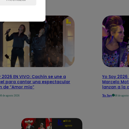
 2026 EN VIVO: Cachín se une a
Yo Soy 2026 
el para cantar una espectacular
Marcelo Mott
ón de “Amor mío”
lanzan a la 
Yo Soy
08 de agosto 2026
08 de agost
Yo
08 de
Soy
agosto