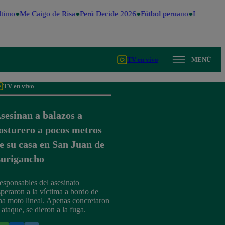
timo
Me Caigo de Risa
Perú Decide 2026
Fútbol peruano
Dólar
Vale
TV en vivo
MENÚ
TV en vivo
sesinan a balazos a
osturero a pocos metros
e su casa en San Juan de
urigancho
esponsables del asesinato
speraron a la víctima a bordo de
na moto lineal. Apenas concretaron
 ataque, se dieron a la fuga.