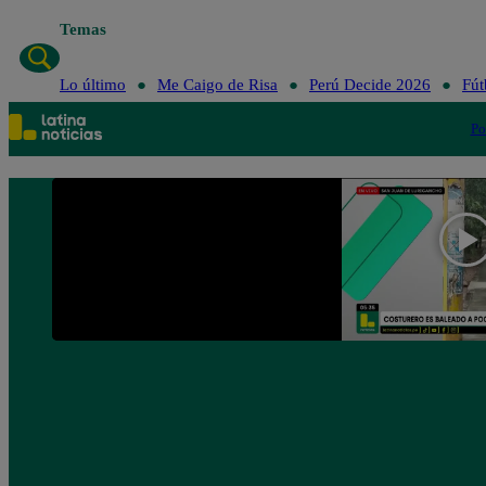
Temas
Lo último
Me Caigo de Ri
Lo último
Me Caigo de Risa
Perú Decide 2026
Fút
Po