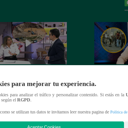
onaria del Mininter: “la minería
¡Marcada por la in
l es más destructiva que el tráfico
infancia de Zumba
ies para mejorar tu experiencia.
to de drogas”
ookies para analizar el tráfico y personalizar contenido. Si estás en la
n según el
RGPD
.
como se utilizan tus datos te invitamos leer nuestra pagina de
Política de
nteresar
Aceptar Cookies