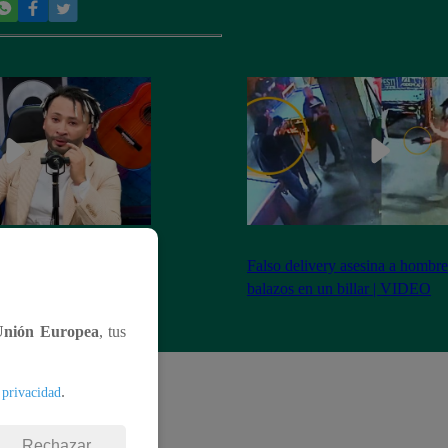
seguridad! Así fue la
Falso delivery asesina a hombr
 antes de la fama
balazos en un billar | VIDEO
Unión Europea
, tus
.
 privacidad
Rechazar