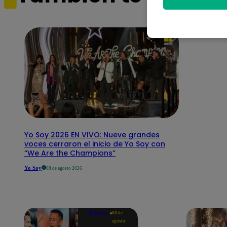
Yo Soy 2026 EN VIVO: Nueve grandes
voces cerraron el inicio de Yo Soy con
“We Are the Champions”
Yo Soy
08 de agosto 2026
Deportes
08 de
agosto