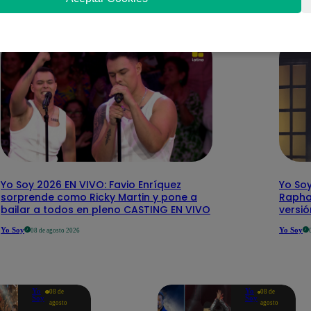
Yo Soy 2026 EN VIVO: Favio Enríquez
Yo Soy
sorprende como Ricky Martin y pone a
Rapha
bailar a todos en pleno CASTING EN VIVO
versi
Yo Soy
Yo Soy
08 de agosto 2026
Yo
Yo
08 de
08 de
Soy
Soy
agosto
agosto