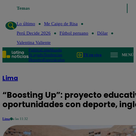
Temas
Lo último
Me Caigo de Risa
Perú Decide 2026
Fútbol peru
Lo último
Me Caigo de Risa
Perú Decide 2026
Fútbol peruano
Dólar
Valentina Valiente
Política
Lima
Mundo
Te ayudo
Tendencias
TV en vivo
MENÚ
Deportes
Espectáculos
Lima
“Boosting Up”: proyecto educat
oportunidades con deporte, inglé
Lima
a las 11:32