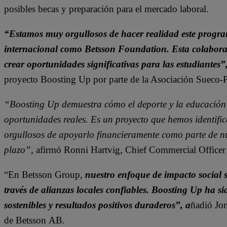
posibles becas y preparación para el mercado laboral.
“Estamos muy orgullosos de hacer realidad este program
internacional como
Betsson
Foundation
. Esta colabor
crear oportunidades significativas para
l
as estudiantes”
proyecto
Boosting
Up por parte de la Asociación Sueco
‑
“
Boosting
Up demuestra cómo el deporte y la educación
oportunidades reales. Es un proyecto que hemos identifi
orgullosos de apoyarlo financieramente como parte de n
plazo”,
afirmó
Ronni
Hartvig
,
Chief
Commercial
Officer
“En
Betsson
Group
,
nuestro enfoque de impacto social s
través de alianzas locales confiables.
Boosting
Up ha sid
sostenibles y resultados positivos
duraderos
”, a
ñadió Jo
de
Betsson
AB.