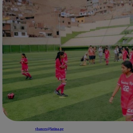
ybances@latina.pe