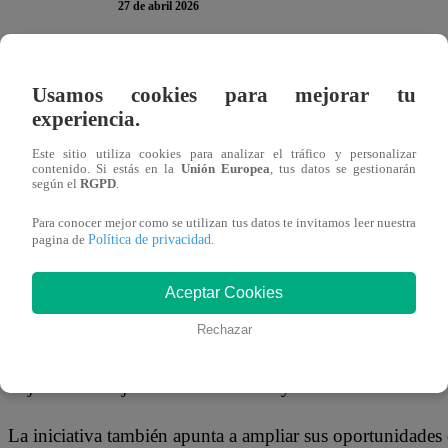
27 de abril 2026
Un innovador programa social busca transformar el futur
Usamos cookies para mejorar tu
Asociación Sueco-Peruana de Desarrollo, con el respaldo
experiencia.
Foundation, puso en marcha
“Boosting Up”, una iniciat
Este sitio utiliza cookies para analizar el tráfico y personalizar
alumnas del colegio Cristiania, en Chorrillos, combin
contenido. Si estás en la
Unión Europea
, tus datos se gestionarán
según el
RGPD
.
El proyecto contempla entrenamientos deportivos tres vec
Para conocer mejor como se utilizan tus datos te invitamos leer nuestra
Política de privacidad
pagina de
.
Chorrillos, enfocados en fortalecer habilidades como el tra
de inglés dos veces por semana a cargo de Wall Street En
Aceptar Cookies
deportiva.
Rechazar
Además, las participantes recibirán apoyo nutricional per
objetivo de mejorar su rendimiento y salud.
La iniciativa también apunta a ampliar sus oportunidades 