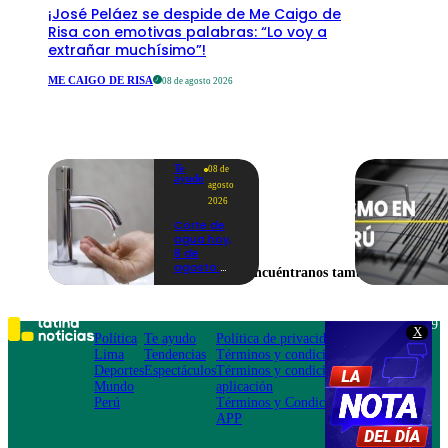
¡José Peláez se despide de Me Caigo de
Risa con emotivas palabras: “Lo voy a
extrañar muchísimo”!
ME CAIGO DE RISA
08 de agosto 2026
Te
08 de
ayudo
agosto
2026
Corte de
agua hoy,
8 de
agosto:
Encuéntranos también en
horarios y
distritos
afectados
sin el
Teléfono: 219
X
servicio de
Política
Te ayudo
Política de privacidad
1000
Sedapal
Lima
Tendencias
Términos y condiciones
Av. San
Deportes
Espectáculos
Términos y condiciones
Felipe 968
Mundo
aplicación
Jesús María
Perú
Términos y Condiciones
APP