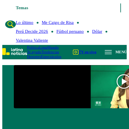
Temas
Lo último
Me Caigo de Risa
Perú Deci
Lo último
Me Caigo de Risa
Perú Decide 2026
Fútbol peruano
Dólar
Valentina Valiente
Política
Lima
Mundo
Te ayudo
Tendencias
TV en vivo
MENÚ
Deportes
Espectáculos