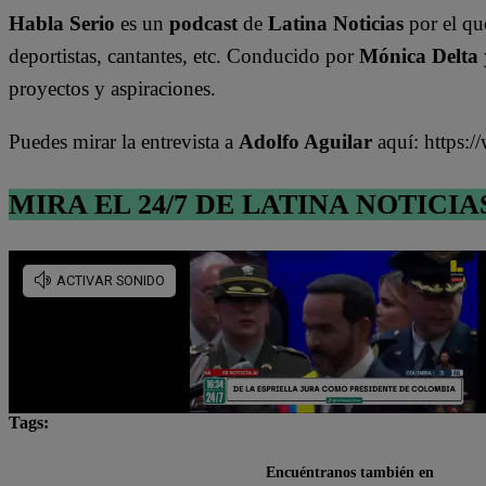
Habla Serio
es un
podcast
de
Latina Noticias
por el qu
deportistas, cantantes, etc. Conducido por
Mónica Delta
proyectos y aspiraciones.
Puedes mirar la entrevista a
Adolfo Aguilar
aquí: https
MIRA EL 24/7 DE LATINA NOTICIA
Tags:
asesinato
banda criminal
Callao
crimen o
Encuéntranos también en