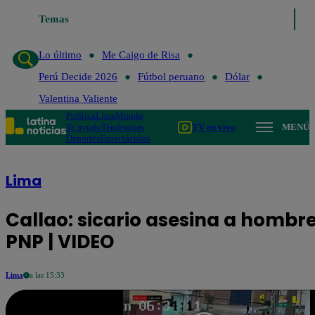
Lo último
Temas
Me Caigo de Risa
Perú Decide 2026
Fútbol peruano
Dól
Lo último
Me Caigo de Risa
Perú Decide 2026
Fútbol peruano
Dólar
Valentina Valiente
Política
Lima
Mundo
Te ayudo
Tendencias
TV en vivo
MENÚ
Deportes
Espectáculos
Lima
Callao: sicario asesina a hombre
PNP | VIDEO
Lima
a las 15:33