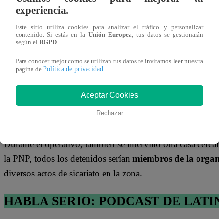
experiencia.
Este sitio utiliza cookies para analizar el tráfico y personalizar
Perú
Per
false
contenido. Si estás en la
Unión Europea
, tus datos se gestionarán
Chiclayo:
Vigi
según el
RGPD
.
hallan
de
cadáver de
dis
reciclador
que
Para conocer mejor como se utilizan tus datos te invitamos leer nuestra
secuestrado
her
Política de privacidad
pagina de
.
por banda
tras
criminal en
bal
una maleta
por
Gracias a las imágenes registradas, las autoridades lograro
Aceptar Cookies
sica
VID
intentó ocultarse.
Agentes de la Policía Nacional del P
Rechazar
autor del crimen
, logrando su captura.
Durante el operativo, también se intervino otra casa cerc
la PNP, todos los detenidos serían
miembros de la organ
diversos actos de sicariato en la zona.
HABLA SERIO: PODCAST DE LATI