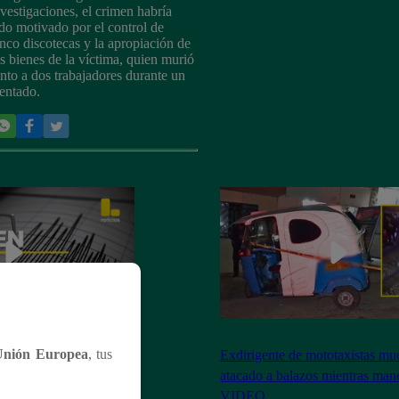
nvestigaciones, el crimen habría
ido motivado por el control de
inco discotecas y la apropiación de
os bienes de la víctima, quien murió
unto a dos trabajadores durante un
tentado.
Unión Europea
, tus
oy, 9 de mayo: horario
Exdirigente de mototaxistas mue
timo sismo, según IGP
atacado a balazos mientras mane
VIDEO