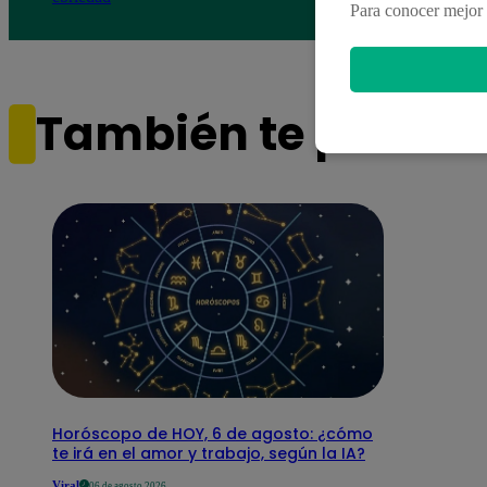
Para conocer mejor 
También te puede i
Horóscopo de HOY, 6 de agosto: ¿cómo
te irá en el amor y trabajo, según la IA?
Viral
06 de agosto 2026