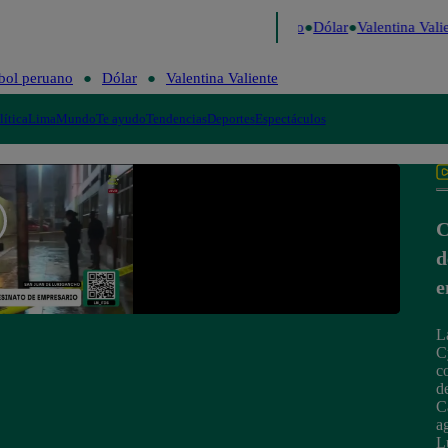
igo de Risa
Perú Decide 2026
Fútbol peruano
Dólar
Valentina Valie
bol peruano
Dólar
Valentina Valiente
lítica
Lima
Mundo
Te ayudo
Tendencias
Deportes
Espectáculos
C
d
e
L
C
c
d
C
a
L