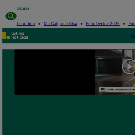
Temas
Lo último
Me Ca
Lo último
Me Caigo de Risa
Perú Decide 2026
Fút
Po