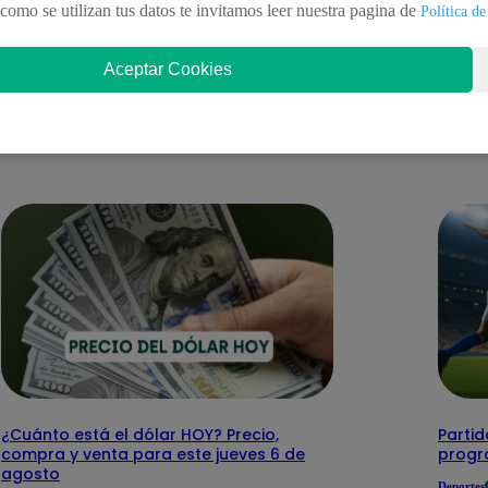
como se utilizan tus datos te invitamos leer nuestra pagina de
Política de
Aceptar Cookies
nteresar
¿Cuánto está el dólar HOY? Precio,
Partid
compra y venta para este jueves 6 de
progr
agosto
Deportes