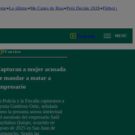
nte
Lo último
Me Caigo de Risa
Perú Decide 2026
Fútbol peruano
D
TV en vivo
MENÚ
TV en vivo
apturan a mujer acusada
e mandar a matar a
mpresario
a Policía y la Fiscalía capturaron a
yntia Gutiérrez Ortiz, señalada
omo la presunta autora intelectual
el asesinato del empresario Saúl
ayllahua Quispe, ocurrido en
gosto de 2025 en San Juan de
urigancho. Según las