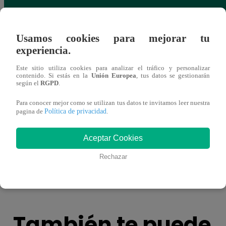
Usamos cookies para mejorar tu
experiencia.
Este sitio utiliza cookies para analizar el tráfico y personalizar
contenido. Si estás en la
Unión Europea
, tus datos se gestionarán
según el
RGPD
.
Para conocer mejor como se utilizan tus datos te invitamos leer nuestra
Política de privacidad
pagina de
.
Asesinan a campeón de artes marciales
Tembl
Aceptar Cookies
mixtas frente a su academia
y epi
Rechazar
También te puede