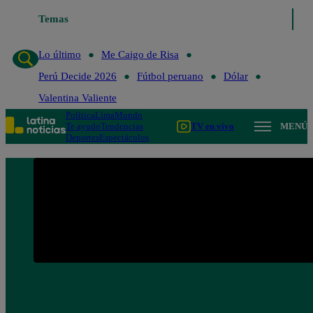
Temas
Lo último
Me Caigo de Risa
Lo último
Me Caigo de Risa
Perú Decide 2026
Fútbol peruano
Dólar
Valentina Valiente
Política
Lima
Mundo
Te ayudo
Tendencias
TV en vivo
MENÚ
Deportes
Espectáculos