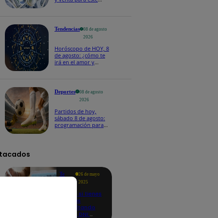
sábado 8 de agosto
Tendencias
08 de agosto
2026
Horóscopo de HOY, 8
de agosto: ¿cómo te
irá en el amor y
trabajo, según la IA?
Deportes
08 de agosto
2026
Partidos de hoy,
sábado 8 de agosto:
programación para
ver fútbol EN VIVO
tacados
Te
26 de mayo
ayudo
2025
Revisa si tienes
deudas
consultando
con tu DNI: