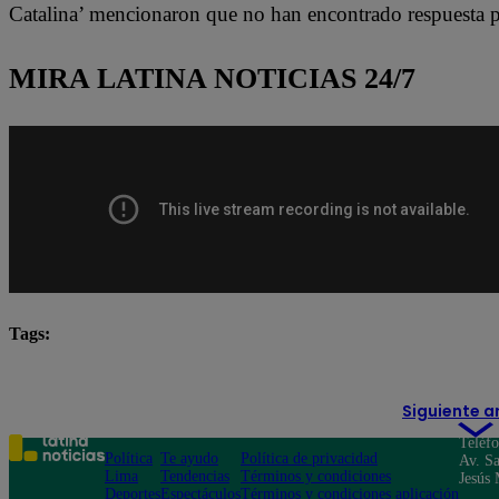
Catalina’ mencionaron que no han encontrado respuesta p
MIRA LATINA NOTICIAS 24/7
Tags:
Ataque extorsión
Lo último
Santa Catalina
Siguiente a
Teléf
Política
Te ayudo
Política de privacidad
Av. Sa
Lima
Tendencias
Términos y condiciones
Jesús 
Deportes
Espectáculos
Términos y condiciones aplicación