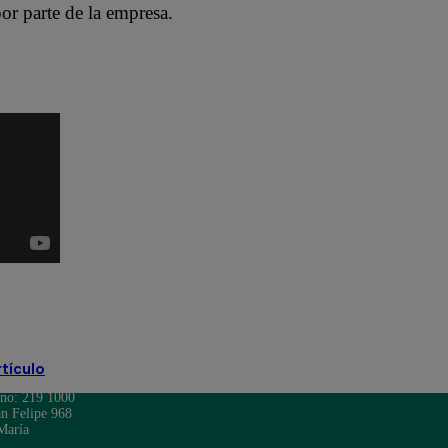
or parte de la empresa.
rtículo
ono: 219 1000
n Felipe 968
María