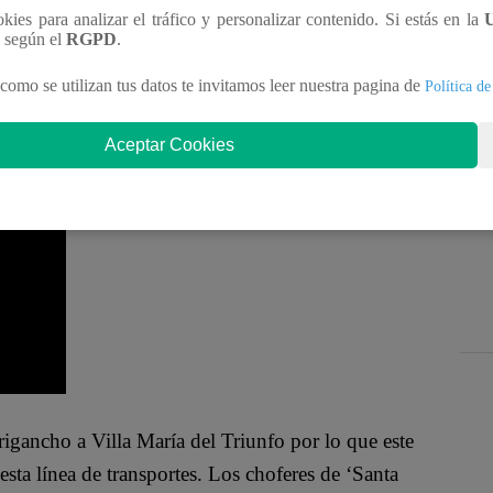
rtes ‘
Santa Catalina
‘ no saldrá a trabajar debido a
ookies para analizar el tráfico y personalizar contenido. Si estás en la
ingo y madrugada de este lunes, un vehículo fue
n según el
RGPD
.
como se utilizan tus datos te invitamos leer nuestra pagina de
Política de
decisión de no salir a trabajar este lunes. Las rutas
Aceptar Cookies
nidades que no trabajarán. Los choferes se han
ez que son amenazados.
igancho a Villa María del Triunfo por lo que este
esta línea de transportes. Los choferes de ‘Santa