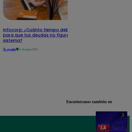
Infocorp: ¿Cuánto tiempo debe pasar
para que tus deudas no figuren en su
sistema?
Te ayudo
11 de junio 2025
Encuéntranos también en
X