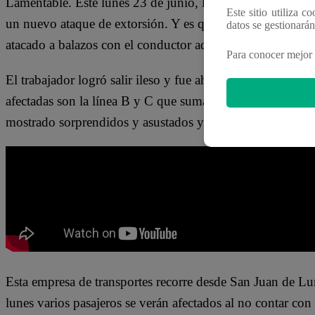
Lamentable. Este lunes 23 de junio, la empresa de transpo
Este sitio utiliza c
un nuevo ataque de extorsión. Y es que la noche del dom
datos se gestionará
atacado a balazos con el conductor adentro.
Para conocer mejor 
El trabajador logró salir ileso y fue ahí cuando se tomó la 
afectadas son la línea B y C que suman un total de 160 u
mostrado sorprendidos y asustados ya que es la cuarta v
Esta empresa de transportes recorre desde San Juan de Lur
lunes varios pasajeros se verán afectados al no contar con 