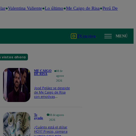
ar
Valentina Valiente
Lo último
Me Caigo de Risa
Perú Decide 2026
TV en vivo
MENÚ
 vistos ahora
ME CAIGO
08 de
DE RISA
agosto
2026
¡José Peláez se despide
de Me Caigo de Risa
con emotivas
palabras: “Lo voy a
extrañar muchísimo”!
Te
08 de agosto
ayudo
2026
¿Cuánto está el dólar
HOY? Precio, compra
y venta para este