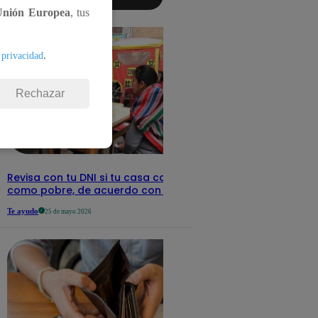
aquí los
Unión Europea
, tus
detalles
.
 privacidad
Rechazar
Revisa con tu DNI si tu casa califica
como pobre, de acuerdo con el Sisfoh
Te ayudo
25 de mayo 2026