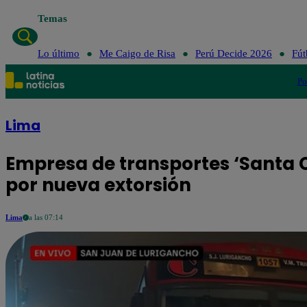
Temas
Lo último
Me Caigo de Risa
Perú Decide 2026
Fút
Po
Lima
Empresa de transportes ‘Santa C
por nueva extorsión
Lima
a las 07:14