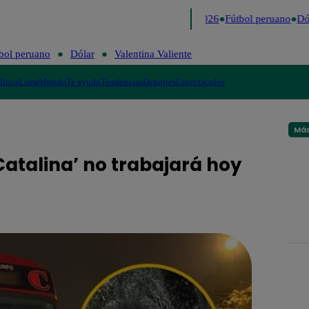
Lo último
Me Caigo de Risa
Perú Decide 2026
Fútbol peruano
Dól
bol peruano
Dólar
Valentina Valiente
lítica
Lima
Mundo
Te ayudo
Tendencias
Deportes
Espectáculos
Más
atalina’ no trabajará hoy