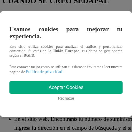
CUÁNDO SE CREÓ SEDAPAL
Sedapal
es la empresa estatal de
agua potable
y alcantar
de agua potable, alcantarillado y tratamiento de aguas resi
Usamos cookies para mejorar tu
país,
Lima
, y sus alrededores. Fue fundada en 1962 y es
experiencia.
Este sitio utiliza cookies para analizar el tráfico y personalizar
CÓMO VER EL NÚMERO DE SUMIN
contenido. Si estás en la
Unión Europea
, tus datos se gestionarán
según el
RGPD
.
Para conocer mejor como se utilizan tus datos te invitamos leer nuestra
Hay varias formas de encontrar tu número de suministros
Política de privacidad
pagina de
.
En tu recibo de agua. El número de suministros de
Aceptar Cookies
derecha de tu recibo de agua.
Rechazar
En tu medidor de agua. El número de suministros d
de agua.
En el sitio web. Encontrarás tu número de suministr
Ingresa tu dirección en el campo de búsqueda y el s