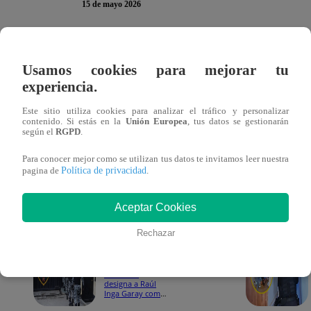
15 de mayo 2026
En lo que representa un golpe al crimen organizado, 
Usamos cookies para mejorar tu
dos barras de oro valorizadas en más de S/ 2.5 millone
experiencia.
a India.
Este sitio utiliza cookies para analizar el tráfico y personalizar
contenido. Si estás en la
Unión Europea
, tus datos se gestionarán
La operación contó con la participación del fiscal adjunt
según el
RGPD
.
instancia consiguió la recuperación de dos barras de oro,
Para conocer mejor como se utilizan tus datos te invitamos leer nuestra
Política de privacidad
aproximado de 6.16 kg y 6.17 kg cada uno.
pagina de
.
Te puede interesar
Aceptar Cookies
Rechazar
Política
15/05/2026
16:35
Gobierno
designa a Raúl
Inga Garay como
nuevo presidente