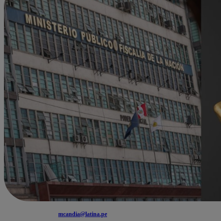
mcandia@latina.pe