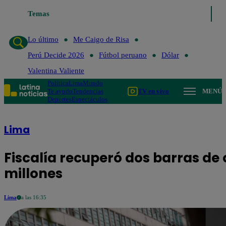
Temas
Lo último
Me Caigo de Risa
Perú De
Lo último
Me Caigo de Risa
Perú Decide 2026
Fútbol peruano
Dólar
Valentina Valiente
Política
Lima
Mundo
Te ayudo
Tendencias
TV en vivo
MENÚ
Deportes
Espectáculos
Lima
Fiscalía recuperó dos barras de 
millones
Lima
a las 16:35