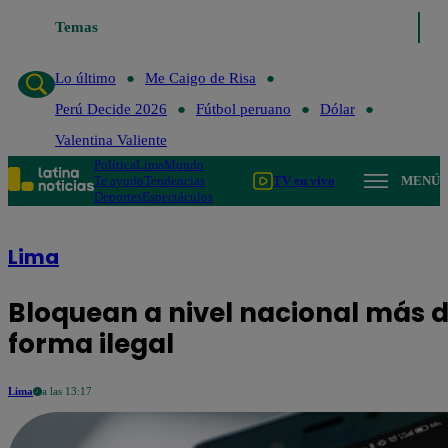
Lo último
Temas
Me Caigo de Risa
Perú Decide 2026
Fútbol peruan
Lo último
Me Caigo de Risa
Perú Decide 2026
Fútbol peruano
Dólar
Valentina Valiente
Política
Lima
Mundo
Te ayudo
Tendencias
TV en vivo
MENÚ
Deportes
Espectáculos
Lima
Bloquean a nivel nacional más d
forma ilegal
Lima
a las 13:17