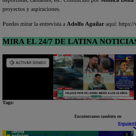
proyectos y aspiraciones.
Puedes mirar la entrevista a
Adolfo Aguilar
aquí: https
MIRA EL 24/7 DE LATINA NOTICIA
Tags:
celulares
celulares robados
Gobierno
Lim
Encuéntranos también en
Siguient
Teléfono: 219
X