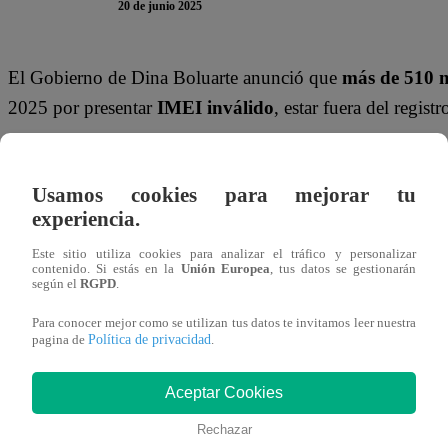
20 de junio 2025
El Gobierno de Dina Boluarte anunció que
más de 510 m
2025 por presentar
IMEI inválido
, estar fuera del registr
Según información oficial,
510 702 equipos quedaron fu
Registro Nacional de Equipos Terminales Móviles par
Usamos cookies para mejorar tu
experiencia.
Estos dispositivos, al estar registrados con
códigos IMEI 
Este sitio utiliza cookies para analizar el tráfico y personalizar
su uso en delitos como estafa o robo. Boluarte encabezó
contenido. Si estás en la
Unión Europea
, tus datos se gestionarán
según el
RGPD
.
así la baja de más de medio millón de equipos.
Para conocer mejor como se utilizan tus datos te invitamos leer nuestra
Política de privacidad
Te puede interesar
pagina de
.
Aceptar Cookies
Lima
Lima
false
Rechazar
¿Qué
Fabio
distritos
Caice