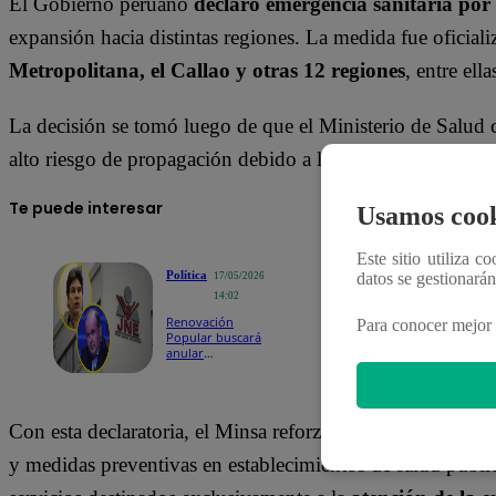
El Gobierno peruano
declaró emergencia sanitaria por 
expansión hacia distintas regiones. La medida fue ofici
Metropolitana, el Callao y otras 12 regiones
, entre el
La decisión se tomó luego de que el Ministerio de Salud
alto riesgo de propagación debido a las bajas coberturas 
Te puede interesar
Usamos cook
Este sitio utiliza c
Política
datos se gestionará
17/05/2026
14:02
Renovación
Para conocer mejor 
Popular buscará
anular
proclamación de
resultados
presidenciales
Con esta declaratoria, el Minsa reforzará las
acciones de v
y medidas preventivas en establecimientos de salud públic