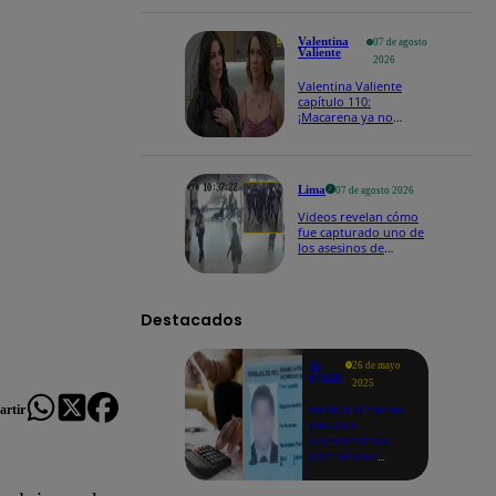
Edmundo!
Valentina
07 de agosto
Valiente
2026
Valentina Valiente
capítulo 110:
¡Macarena ya no
quiere involucrarse en
la extorsión contra
Frida y Rodrigo!
Lima
07 de agosto 2026
Videos revelan cómo
fue capturado uno de
los asesinos de
cambista en el
Mercado Central
Destacados
Te
26 de mayo
ayudo
2025
Revisa si tienes
rtir
deudas
consultando
con tu DNI:
aquí los
detalles