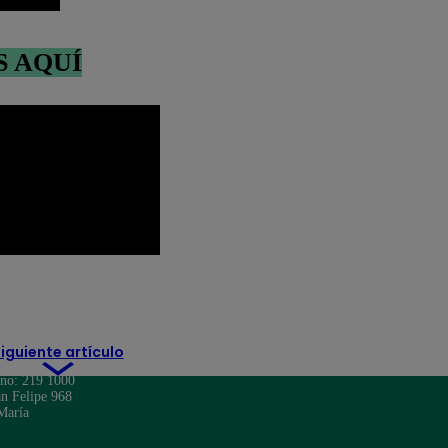
S AQUÍ
ias
Perú
salud
sarampión
iguiente artículo
ono: 219 1000
n Felipe 968
María