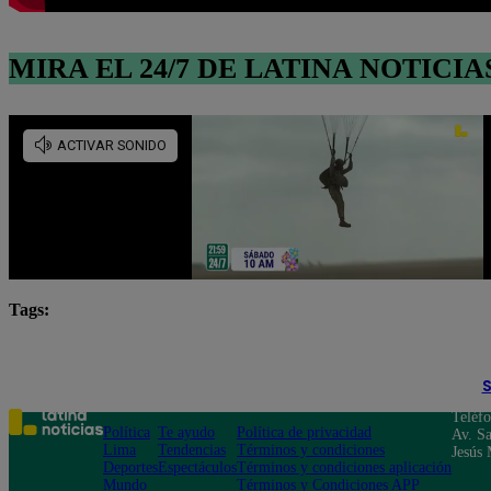
MIRA EL 24/7 DE LATINA NOTICIA
Tags:
Callao
Lima
Lo último
Minsa
notic
S
Teléf
Política
Te ayudo
Política de privacidad
Av. Sa
Lima
Tendencias
Términos y condiciones
Jesús 
Deportes
Espectáculos
Términos y condiciones aplicación
Mundo
Términos y Condiciones APP