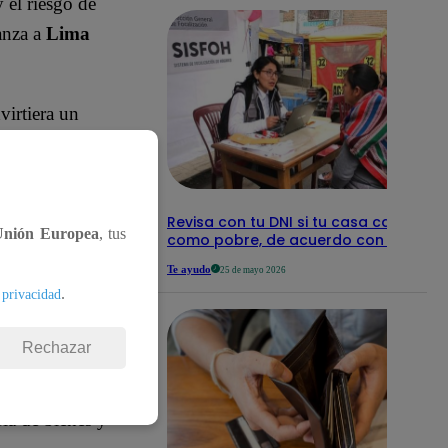
y el riesgo de
anza a
Lima
virtiera un
Revisa con tu DNI si tu casa califica
Unión Europea
, tus
como pobre, de acuerdo con el Sisfo
Te ayudo
25 de mayo 2026
.
 privacidad
Rechazar
oreo de casos
ria de bienes y