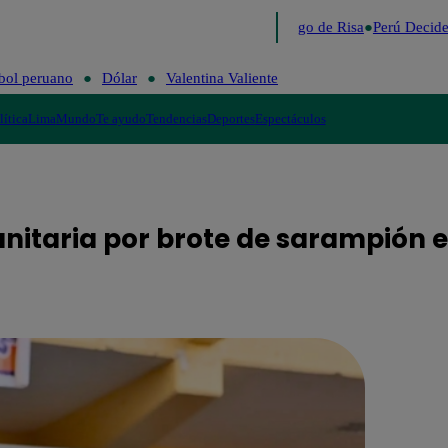
Lo último
Me Caigo de Risa
Perú Decide 
bol peruano
Dólar
Valentina Valiente
lítica
Lima
Mundo
Te ayudo
Tendencias
Deportes
Espectáculos
nitaria por brote de sarampión e