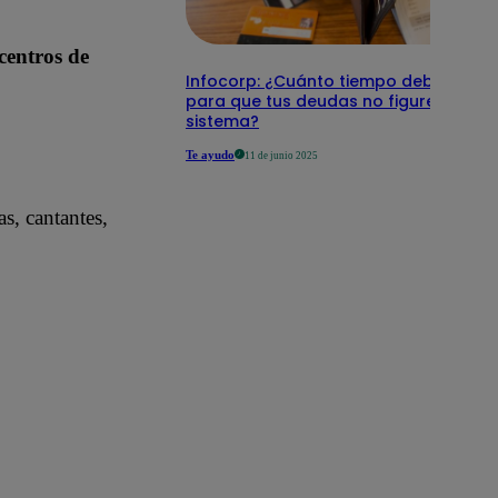
centros de
Infocorp: ¿Cuánto tiempo debe pasar
para que tus deudas no figuren en su
sistema?
Te ayudo
11 de junio 2025
as, cantantes,