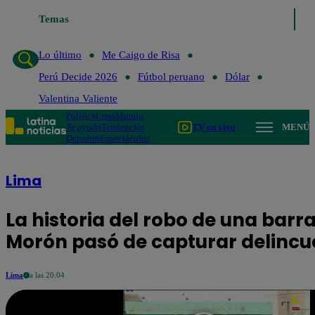
Temas
Lo último
Me Caigo de Risa
Perú Decide 2026
Fú
Lo último
Me Caigo de Risa
Perú Decide 2026
Fútbol peruano
Dólar
Valentina Valiente
Política
Lima
Mundo
Te ayudo
Tendencias
TV en vivo
MENÚ
Deportes
Espectáculos
Lima
La historia del robo de una barra 
Morón pasó de capturar delincu
Lima
a las 20:04