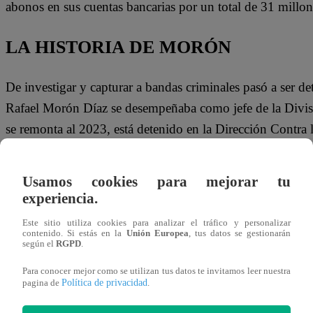
abonos en sus cuentas bancarias por un total de 31 millon
LA HISTORIA DE MORÓN
De investigar y capturar a bandas criminales pasó a ser de
Rafael Morón Díaz se desempeñaba como jefe de la Divisi
se remonta al 2023, está detenido en la Dirección Contra 
Lideró la Brigada Especial contra el Crimen de SJL, al m
Usamos cookies para mejorar tu
desarticuló 3 bandas criminales e incautó 40 armas, recu
experiencia.
en el mejor momento de su carrera, estudiaba a la par una
Este sitio utiliza cookies para analizar el tráfico y personalizar
contenido. Si estás en la
Unión Europea
, tus datos se gestionarán
Te puede interesar
según el
RGPD
.
Para conocer mejor como se utilizan tus datos te invitamos leer nuestra
Perú
26/04/2026
Política de privacidad
pagina de
.
20:04
César Vega