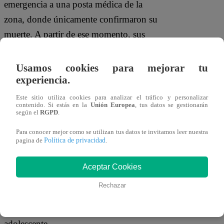
emergencia a una posta médica de la
zona, donde únicamente confirmaron su
muerte. A partir de ese momento, sus
familiares comenzaron a denunciar una
serie de presuntos maltratos físicos que,
Usamos cookies para mejorar tu
aseguran, el menor habría sufrido
experiencia.
mientras permanecía bajo custodia
Este sitio utiliza cookies para analizar el tráfico y personalizar
contenido. Si estás en la
Unión Europea
, tus datos se gestionarán
policial.
según el
RGPD
.
“Estoy denunciando que se esclarezca la
Para conocer mejor como se utilizan tus datos te invitamos leer nuestra
Política de privacidad
pagina de
.
pérdida de mi hijo. Él entra a la
comisaría caminando y después de dos
Aceptar Cookies
días lo sacan muerto. Lo encontré con
Rechazar
la ropa rota, sin medias y sin
zapatillas”,
señaló el padre del
adolescente.