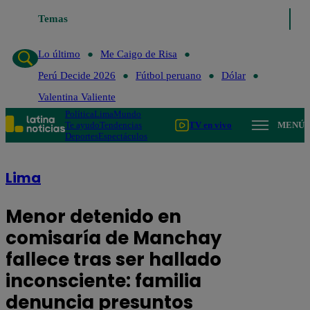
Lo último
Temas
Me Caigo de Risa
Perú Decide 2026
Fútbol peruan
Lo último
Me Caigo de Risa
Perú Decide 2026
Fútbol peruano
Dólar
Valentina Valiente
Política
Lima
Mundo
Te ayudo
Tendencias
TV en vivo
MENÚ
Deportes
Espectáculos
Lima
Menor detenido en
comisaría de Manchay
fallece tras ser hallado
inconsciente: familia
denuncia presuntos