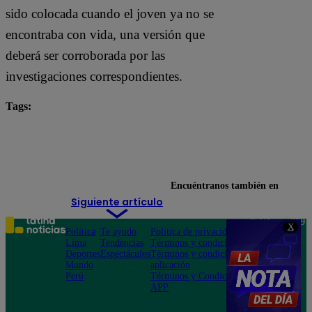
sido colocada cuando el joven ya no se
encontraba con vida, una versión que
deberá ser corroborada por las
investigaciones correspondientes.
Tags:
adolescente
Lo último
Manchay
Ministerio del Interior
Policía
Encuéntranos también en
Siguiente artículo
Teléfono: 219
X
Política
Te ayudo
Política de privacidad
1000
Lima
Tendencias
Términos y condiciones
Av. San
Deportes
Espectáculos
Términos y condiciones
Felipe 968
Mundo
aplicación
Jesús María
Perú
Términos y Condiciones
APP