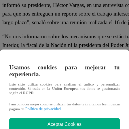
informó su presidente, Héctor Vargas, en una entrevista 
para que nos entreguen un reporte sobre el trabajo intersect
largo plazo”, señaló sobre una reunión realizada el 16 de 
“No nos informaron sobre los mecanismos que se están tr
Interior, la fiscal de la Nación ni la presidenta del Poder
respuestas claras para enfrentar la delincuencia en una pr
convocar un nuevo paro”, advirtió.
Usamos cookies para mejorar tu
experiencia.
¿CUÁNDO Y DÓNDE SE REALIZAR
Este sitio utiliza cookies para analizar el tráfico y personalizar
contenido. Si estás en la
Unión Europea
, tus datos se gestionarán
según el
RGPD
.
El paro nacional está programado para iniciarse a las 00:
las 23:59 del mismo día. Sin embargo, los gremios partic
Para conocer mejor como se utilizan tus datos te invitamos leer nuestra
Política de privacidad
pagina de
.
extensión.
Aceptar Cookies
Las concentraciones se realizarán en distintos distritos d