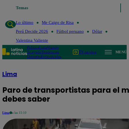
Temas
Lo último
Me Caigo de Risa
Perú Decide 
Lo último
Me Caigo de Risa
Perú Decide 2026
Fútbol peruano
Dólar
Valentina Valiente
Política
Lima
Mundo
Te ayudo
Tendencias
TV en vivo
MENÚ
Deportes
Espectáculos
Lima
Paro de transportistas para el mi
debes saber
Lima
a las 15:10