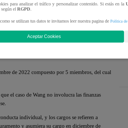
claró culpable de actuar como agente encubierto del
ookies para analizar el tráfico y personalizar contenido. Si estás en la
n según el
RGPD
.
favorables a Beijing sin notificar previamente a
a como dicha figura antes del 2022, año en que fue
como se utilizan tus datos te invitamos leer nuestra pagina de
Política de
geles.
Aceptar Cookies
tuar dentro de los Estados Uidos como agente ilegal
u ordenes de funcionarios chinos, tales como
embre de 2022 compuesto por 5 miembros, del cual
 que el caso de Wang no involucra las finanzas
se.
onducta individual, y los cargos se refieren a
juramento y asumiera su cargo en diciembre de