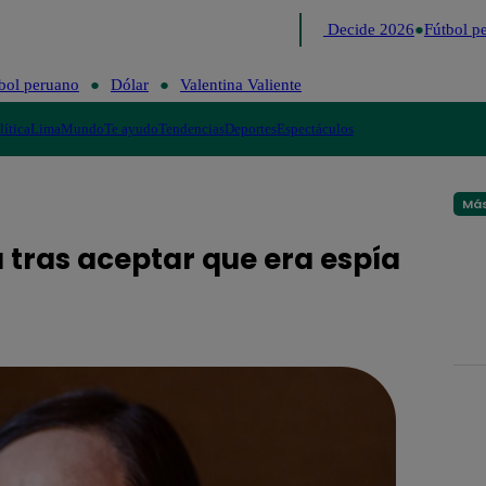
Lo último
Me Caigo de Risa
Perú Decide 2026
Fútbol pe
bol peruano
Dólar
Valentina Valiente
lítica
Lima
Mundo
Te ayudo
Tendencias
Deportes
Espectáculos
Más
 tras aceptar que era espía