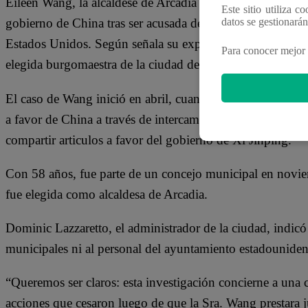
Eileen Wang, la alcaldese de Arcadia en California, se de
Este sitio utiliza c
datos se gestionará
gobierno de China tras ser acusada de compartir artículos 
Estados Unidos. Según señala su expediente, Wang actuab
Para conocer mejor 
elegida burgomaestra de la ciudad del condado de Los Án
El caso de Wang inició en abril, cuando fue cusada de ac
a favor de China a través de intercambio de información 
compartir articulos a favor del gobierno de Xi Jinping.
Con 58 años, fue parte de un concejo municipal en novi
fue elegida como alcaldesa de Arcadia.
Dominic Lazzaretto, el administrador de la ciudad, indicó
municipales ni al personal del ayuntamiento estadouniden
“Queremos ser claros: esta investigación concierne a una c
acciones que cesaron luego de que la Sra. Wang prestara 