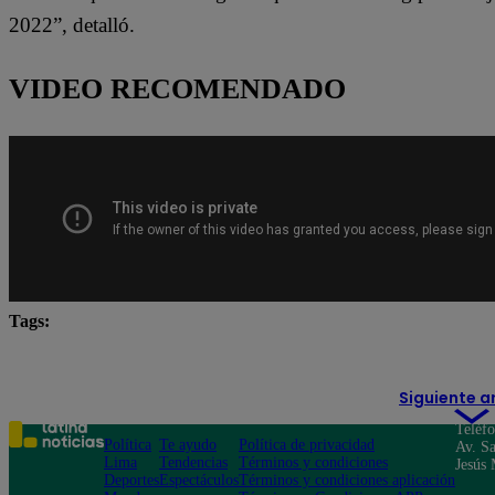
2022”, detalló.
VIDEO RECOMENDADO
Tags:
California
China
espías
Estados Unidos
Siguiente a
Teléf
Política
Te ayudo
Política de privacidad
Av. Sa
Lima
Tendencias
Términos y condiciones
Jesús 
Deportes
Espectáculos
Términos y condiciones aplicación