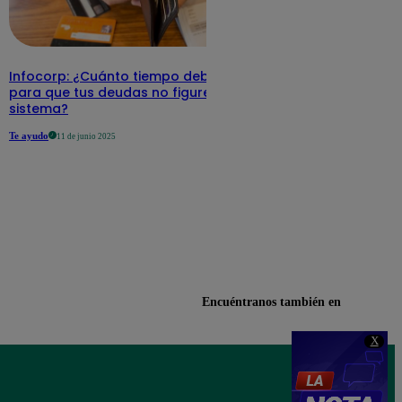
Infocorp: ¿Cuánto tiempo debe pasar
para que tus deudas no figuren en su
sistema?
Te ayudo
11 de junio 2025
Encuéntranos también en
X