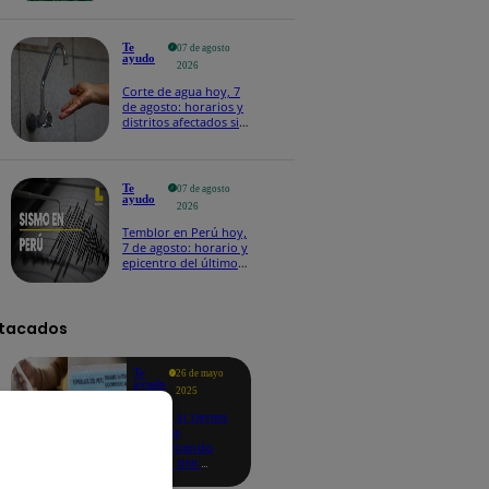
Te
07 de agosto
ayudo
2026
Corte de agua hoy, 7
de agosto: horarios y
distritos afectados sin
el servicio de Sedapal
Te
07 de agosto
ayudo
2026
Temblor en Perú hoy,
7 de agosto: horario y
epicentro del último
sismo, según IGP
tacados
Te
26 de mayo
ayudo
2025
Revisa si tienes
deudas
consultando
con tu DNI:
aquí los