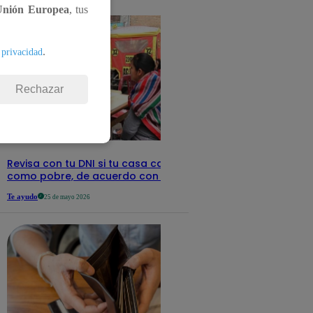
detalles
Unión Europea
, tus
.
 privacidad
Rechazar
Revisa con tu DNI si tu casa califica
como pobre, de acuerdo con el Sisfoh
Te ayudo
25 de mayo 2026