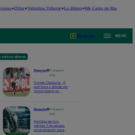
ruano
Dólar
Valentina Valiente
Lo último
Me Caigo de Risa
Perú De
TV en vivo
MENÚ
 vistos ahora
Deportes
07 de agosto
2026
Torneo Clausura: ¿A
qué hora y dónde ver
Universitario vs.
Sporting Cristal por la
fecha 4?
Deportes
07 de agosto
2026
Partidos de hoy,
viernes 7 de agosto:
programación para
ver fútbol EN VIVO