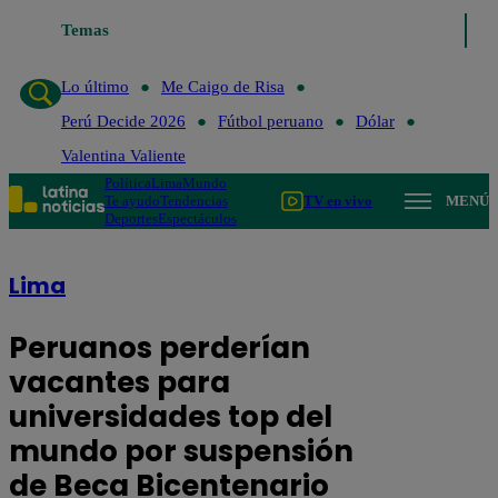
Lo último
Temas
Me Caigo de Risa
Perú Decide 2026
Fútbol peruano
Dó
Lo último
Me Caigo de Risa
Perú Decide 2026
Fútbol peruano
Dólar
Valentina Valiente
Política
Lima
Mundo
Te ayudo
Tendencias
TV en vivo
MENÚ
Deportes
Espectáculos
Lima
Peruanos perderían
vacantes para
universidades top del
mundo por suspensión
de Beca Bicentenario