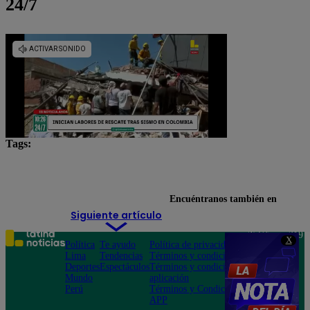
24/7
Tags:
Beca Generación del Bicentenario
Lo último
Punto Final
Encuéntranos también en
Siguiente artículo
Teléfono: 219
X
Política
Te ayudo
Política de privacidad
1000
Lima
Tendencias
Términos y condiciones
Av. San
Deportes
Espectáculos
Términos y condiciones
Felipe 968
Mundo
aplicación
Jesús María
Perú
Términos y Condiciones
APP