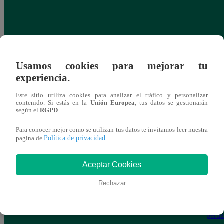
Usamos cookies para mejorar tu
experiencia.
Este sitio utiliza cookies para analizar el tráfico y personalizar
contenido. Si estás en la
Unión Europea
, tus datos se gestionarán
según el
RGPD
.
Para conocer mejor como se utilizan tus datos te invitamos leer nuestra
Política de privacidad
pagina de
.
Aceptar Cookies
Rechazar
Caso Alisson: familiares piden ayuda para
Emba
identificar a sospechoso del crimen
requi
peru