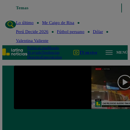
Temas
Lo último
Me Caigo de Risa
Lo último
Me Caigo de Risa
Perú Decide 2026
Fútbol peruano
Dólar
Valentina Valiente
Política
Lima
Mundo
Te ayudo
Tendencias
TV en vivo
MENÚ
Deportes
Espectáculos