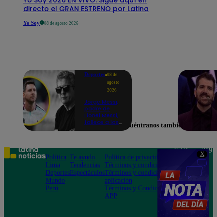
directo el GRAN ESTRENO por Latina
Yo Soy
08 de agosto 2026
Deportes
08 de
agosto
2026
Jorge Messi,
padre de
Lionel Messi,
fallece a los
Encuéntranos también en
68 años
Teléfono: 219
X
Política
Te ayudo
Política de privacidad
1000
Lima
Tendencias
Términos y condiciones
Av. San
Deportes
Espectáculos
Términos y condiciones
Felipe 968
Mundo
aplicación
Jesús María
Perú
Términos y Condiciones
APP