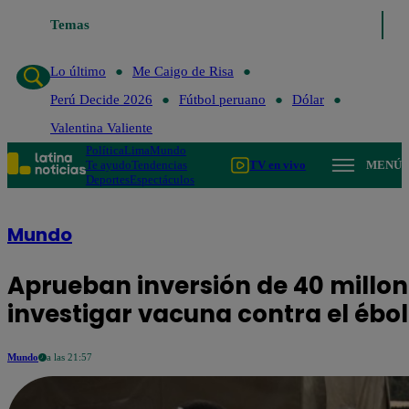
Temas
Lo último
Me Caigo de 
Lo último
Me Caigo de Risa
Perú Decide 2026
Fútbol peruano
Dólar
Valentina Valiente
Política
Lima
Mundo
Te ayudo
Tendencias
TV en vivo
MENÚ
Deportes
Espectáculos
Mundo
Aprueban inversión de 40 millon
investigar vacuna contra el éb
Mundo
a las 21:57