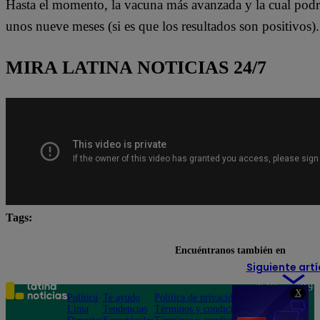
Hasta el momento, la vacuna más avanzada y la cual podría
unos nueve meses (si es que los resultados son positivos).
MIRA LATINA NOTICIAS 24/7
Tags:
Congo
Ébola
Lo último
República Democr
Encuéntranos también en
Siguiente artí
Teléfono: 219
X
Política
Te ayudo
Política de privacidad
1000
Lima
Tendencias
Términos y condiciones
Av. San