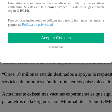
01 de junio 2026
Este sitio utiliza cookies para analizar el tráfico y personalizar
contenido. Si estás en la
Unión Europea
, tus datos se gestionarán
según el
RGPD
.
Gavi, la asociación público privada también denominada
Para conocer mejor como se utilizan tus datos te invitamos leer nuestra
Política de privacidad
pagina de
.
de
50 millones de dólares para apoyar las investigacio
causado por la cepa Bundibugyo en la República Democra
Aceptar Cookies
Según el informe de la decisión,
40 millones estará dest
Rechazar
que actualmente no existe inmunización contra esta variant
“acceso acelerado a las dosis experimentales y, finalmente
“Otros 10 millones estarán destinados a apoyar la respuest
servicios de inmunización de rutina en los países afectad
Actualmente existen tres vacunas experimentales que sigu
parámetros de la Organización Mundial de la Salud (OMS