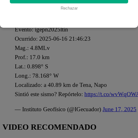
Las autoridades del país norteño continúan monitoreando 
Rechazar
[REVISADO]
Evento: igepn2025ltin
Ocurrido: 2025-06-16 21:46:23
Mag.: 4.8MLv
Prof.: 17.0 km
Lat.: 0.898° S
Long.: 78.168° W
Localizado: a 40.89 km de Tena, Napo
Sintió este sismo? Repórtelo:
https://t.co/wvWqO
— Instituto Geofísico (@IGecuador)
June 17, 2025
VIDEO RECOMENDADO