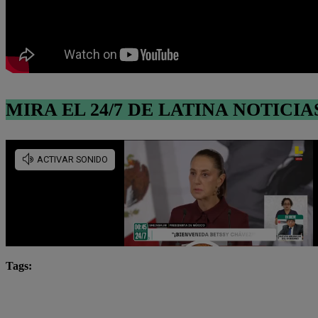
MIRA EL 24/7 DE LATINA NOTICIA
Tags:
asesinato
espectáculos
Influencer
Internac
TikToker