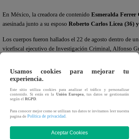
En México, la creadora de contenido
Esmeralda Ferrer
asesinada junto a su esposo
Roberto Carlos Licea (36) y
Los cuerpos fueron hallados el 22 de agosto dentro de u
vicefiscal ejecutivo de Investigación Criminal, Alfonso Gut
contenido que Esmeralda compartía.
Usamos cookies para mejorar tu
Te puede interesar
experiencia.
Este sitio utiliza cookies para analizar el tráfico y personalizar
Tendencias
30/08/2025
contenido. Si estás en la
Unión Europea
, tus datos se gestionarán
16:03
según el
RGPD
.
Popular restaurante
cierra sus puertas
Para conocer mejor como se utilizan tus datos te invitamos leer nuestra
en Perú: de cuál se
Política de privacidad
trata
pagina de
.
Aceptar Cookies
De acuerdo con la
Fiscalía de Jalisco
, las primeras inve