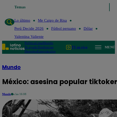
Lo último
Temas
Me Caigo de Risa
Perú Decide 2026
Fútbol peruano
Lo último
Me Caigo de Risa
Perú Decide 2026
Fútbol peruano
Dólar
Valentina Valiente
Política
Lima
Mundo
Te ayudo
Tendencias
TV en vivo
MENÚ
Deportes
Espectáculos
Mundo
México: asesina popular tiktoker
Mundo
a las 16:08